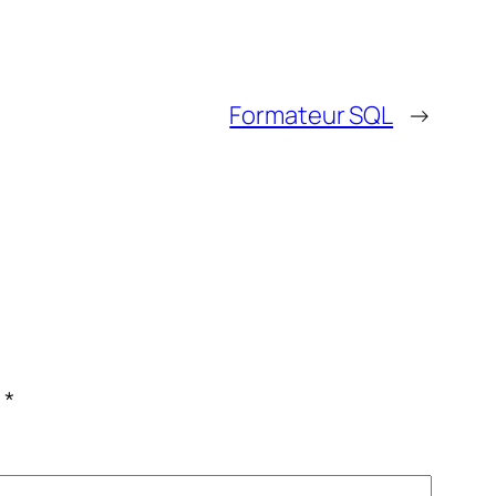
Formateur SQL
→
c
*