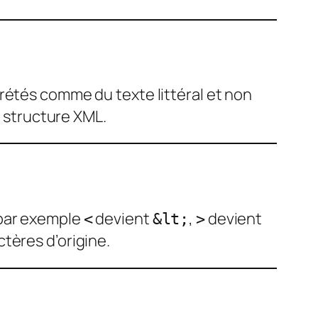
rétés comme du texte littéral et non
a structure XML.
(par exemple
devient
,
devient
<
&lt;
>
tères d’origine.