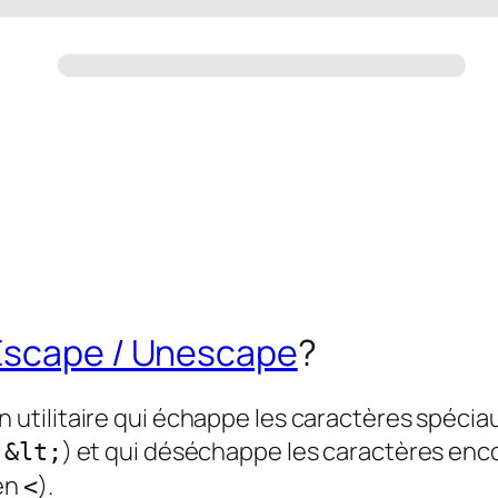
Escape / Unescape
?
n utilitaire qui échappe les caractères spéciau
r
) et qui déséchappe les caractères enco
&lt;
en
).
<