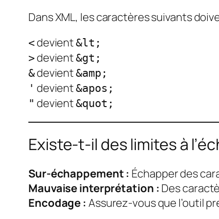
Dans XML, les caractères suivants doiv
devient
<
&lt;
devient
>
&gt;
devient
&
&amp;
devient
'
&apos;
devient
"
&quot;
Existe-t-il des limites à
Sur-échappement :
Échapper des cara
Mauvaise interprétation :
Des caractè
Encodage :
Assurez-vous que l’outil p