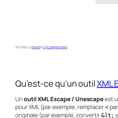
Written by
basti
in
Uncategorized
Qu’est-ce qu’un outil
XML 
Un
outil XML Escape / Unescape
est u
pour XML (par exemple, remplacer
pa
<
originale (par exemple, convertir
&lt;