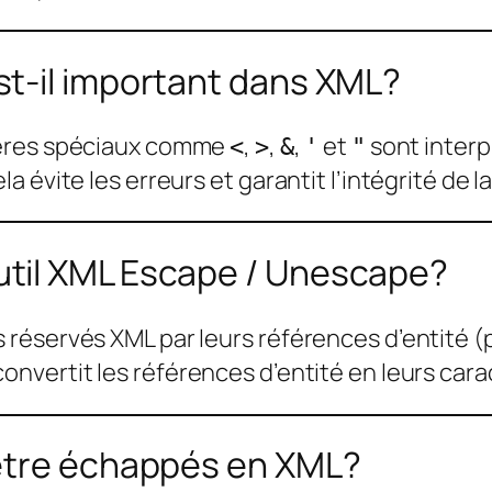
t-il important dans XML?
tères spéciaux comme
,
,
,
et
sont interp
<
>
&
'
"
 évite les erreurs et garantit l’intégrité de l
til XML Escape / Unescape?
 réservés XML par leurs références d’entité 
nvertit les références d’entité en leurs carac
 être échappés en XML?