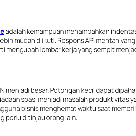
ne
adalah kemampuan menambahkan indentasi 
lebih mudah diikuti. Respons API mentah yang
rti mengubah lembar kerja yang sempit menjad
N menjadi besar. Potongan kecil dapat dipa
tiadaan spasi menjadi masalah produktivitas
guna bisnis menghemat waktu saat memeriks
 perlu ditinjau orang lain.