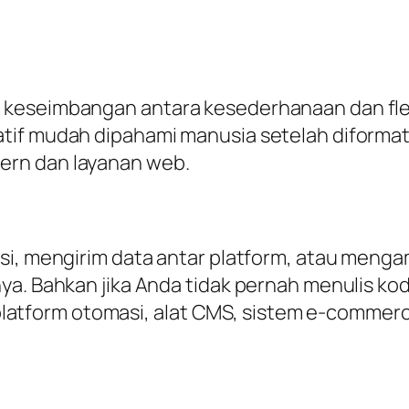
keseimbangan antara kesederhanaan dan fleks
tif mudah dipahami manusia setelah diformat
ern dan layanan web.
si, mengirim data antar platform, atau mengam
ya. Bahkan jika Anda tidak pernah menulis kod
form otomasi, alat CMS, sistem e-commerce