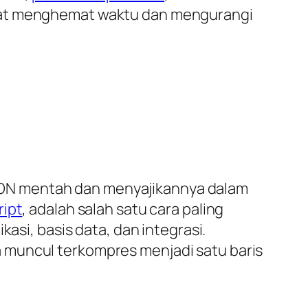
apat menghemat waktu dan mengurangi
SON mentah dan menyajikannya dalam
ript
, adalah salah satu cara paling
asi, basis data, dan integrasi.
 muncul terkompres menjadi satu baris