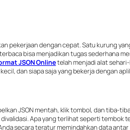
n pekerjaan dengan cepat. Satu kurung yang 
k terbaca bisa menjadikan tugas sederhana me
ormat JSON Online
telah menjadi alat sehari
ecil, dan siapa saja yang bekerja dengan apli
lkan JSON mentah, klik tombol, dan tiba-tiba
 divalidasi. Apa yang terlihat seperti tembok
a Anda secara teratur memindahkan data antar 