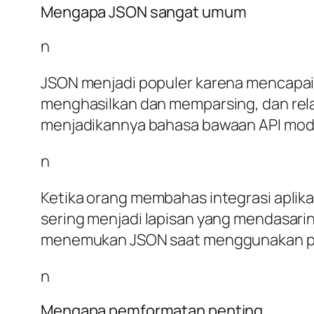
Mengapa JSON sangat umum
n
JSON menjadi populer karena mencapai 
menghasilkan dan memparsing, dan rela
menjadikannya bahasa bawaan API mod
n
Ketika orang membahas integrasi aplika
sering menjadi lapisan yang mendasarin
menemukan JSON saat menggunakan plat
n
Mengapa pemformatan penting