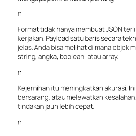
n
Format tidak hanya membuat JSON terli
kerjakan. Payload satu baris secara tekn
jelas. Anda bisa melihat di mana objek 
string, angka, boolean, atau array.
n
Kejernihan itu meningkatkan akurasi. 
bersarang, atau melewatkan kesalahan.
tindakan jauh lebih cepat.
n