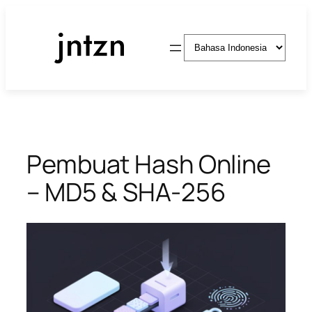
Lewati
ke
Pilih
konten
sebuah
bahasa
Pembuat Hash Online
– MD5 & SHA-256