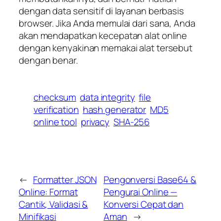
dengan data sensitif di layanan berbasis
browser. Jika Anda memulai dari sana, Anda
akan mendapatkan kecepatan alat online
dengan kenyakinan memakai alat tersebut
dengan benar.
checksum
data integrity
file
verification
hash generator
MD5
online tool
privacy
SHA-256
←
Formatter JSON
Pengonversi Base64 &
Online: Format
Pengurai Online —
Cantik, Validasi &
Konversi Cepat dan
Minifikasi
Aman
→