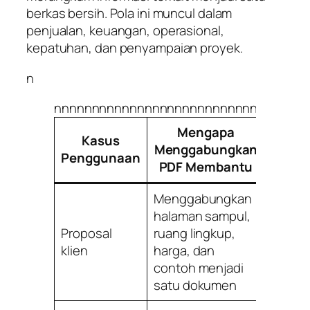
berkas bersih. Pola ini muncul dalam
penjualan, keuangan, operasional,
kepatuhan, dan penyampaian proyek.
n
nnnnnnnnnnnnnnnnnnnnnnnnnnnnnnnnn
Mengapa
Kasus
Pen
Menggabungkan
Penggunaan
U
PDF Membantu
Menggabungkan
halaman sampul,
Freela
Proposal
ruang lingkup,
agensi
klien
harga, dan
konsul
contoh menjadi
satu dokumen