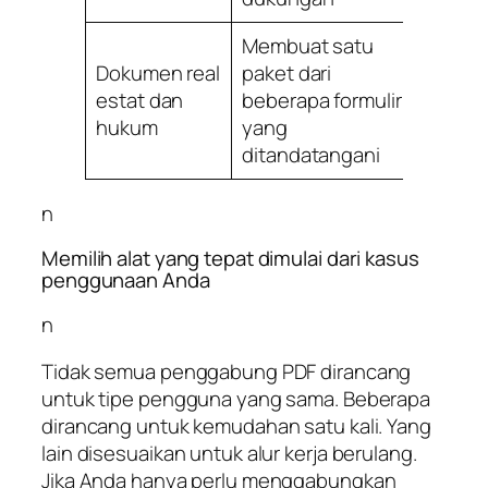
Membuat satu
Dokumen real
paket dari
Agen,
estat dan
beberapa formulir
penga
hukum
yang
kontra
ditandatangani
n
Memilih alat yang tepat dimulai dari kasus
penggunaan Anda
n
Tidak semua penggabung PDF dirancang
untuk tipe pengguna yang sama. Beberapa
dirancang untuk kemudahan satu kali. Yang
lain disesuaikan untuk alur kerja berulang.
Jika Anda hanya perlu menggabungkan