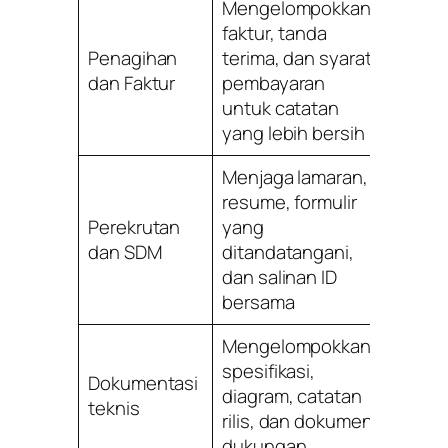
Mengelompokkan
faktur, tanda
Penagihan
terima, dan syarat
Pemili
dan Faktur
pembayaran
kecil,
untuk catatan
yang lebih bersih
Menjaga lamaran,
resume, formulir
Perekrutan
yang
Startu
dan SDM
ditandatangani,
manaj
dan salinan ID
bersama
Mengelompokkan
spesifikasi,
Dokumentasi
Penge
diagram, catatan
teknis
tim pr
rilis, dan dokumen
dukungan