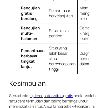
Pengujian
Membantu
Pemantauan
gratis
mengidentifikas
berkelanjutan
berulang
tren
Pengujian
Gambaran
Situs bisnis
multi-
kinerja yang
penting
halaman
lebih baik
Situs yang
Pemantauan
lebih besar
Diagnostik dan
berbayar
atau
peringatan lebih
tingkat
berpendapatan
dalam
lanjut
tinggi
Kesimpulan
Sebuah alat
uji kecepatan situs gratis
adalah salah
satu cara termudah dan paling berharga untuk
meningkatkan situs Anda tanpa tebak-tebakan. Ini