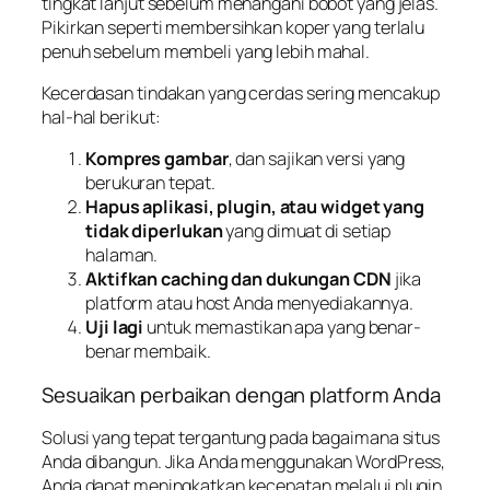
tingkat lanjut sebelum menangani bobot yang jelas.
Pikirkan seperti membersihkan koper yang terlalu
penuh sebelum membeli yang lebih mahal.
Kecerdasan tindakan yang cerdas sering mencakup
hal-hal berikut:
Kompres gambar
, dan sajikan versi yang
berukuran tepat.
Hapus aplikasi, plugin, atau widget yang
tidak diperlukan
yang dimuat di setiap
halaman.
Aktifkan caching dan dukungan CDN
jika
platform atau host Anda menyediakannya.
Uji lagi
untuk memastikan apa yang benar-
benar membaik.
Sesuaikan perbaikan dengan platform Anda
Solusi yang tepat tergantung pada bagaimana situs
Anda dibangun. Jika Anda menggunakan WordPress,
Anda dapat meningkatkan kecepatan melalui plugin