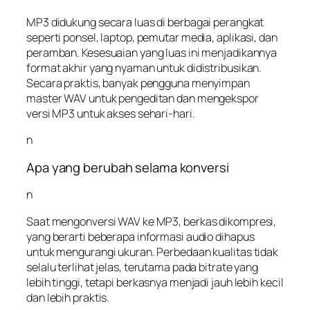
MP3 didukung secara luas di berbagai perangkat
seperti ponsel, laptop, pemutar media, aplikasi, dan
peramban. Kesesuaian yang luas ini menjadikannya
format akhir yang nyaman untuk didistribusikan.
Secara praktis, banyak pengguna menyimpan
master WAV untuk pengeditan dan mengekspor
versi MP3 untuk akses sehari-hari.
n
Apa yang berubah selama konversi
n
Saat mengonversi WAV ke MP3, berkas dikompresi,
yang berarti beberapa informasi audio dihapus
untuk mengurangi ukuran. Perbedaan kualitas tidak
selalu terlihat jelas, terutama pada bitrate yang
lebih tinggi, tetapi berkasnya menjadi jauh lebih kecil
dan lebih praktis.