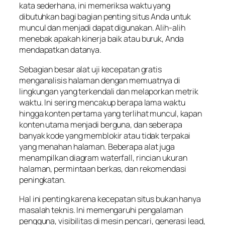
kata sederhana, ini memeriksa waktu yang
dibutuhkan bagi bagian penting situs Anda untuk
muncul dan menjadi dapat digunakan. Alih-alih
menebak apakah kinerja baik atau buruk, Anda
mendapatkan datanya.
Sebagian besar alat uji kecepatan gratis
menganalisis halaman dengan memuatnya di
lingkungan yang terkendali dan melaporkan metrik
waktu. Ini sering mencakup berapa lama waktu
hingga konten pertama yang terlihat muncul, kapan
konten utama menjadi berguna, dan seberapa
banyak kode yang memblokir atau tidak terpakai
yang menahan halaman. Beberapa alat juga
menampilkan diagram waterfall, rincian ukuran
halaman, permintaan berkas, dan rekomendasi
peningkatan.
Hal ini penting karena kecepatan situs bukan hanya
masalah teknis. Ini memengaruhi pengalaman
pengguna, visibilitas di mesin pencari, generasi lead,