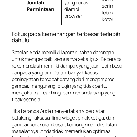
Jumlah
yang harus
sering berarti
Permintaan
diambil
lebih banyak
browser
keterlambatan
Fokus pada kemenangan terbesar terlebih
dahulu
Setelah Anda memiliki laporan, tahan dorongan
untuk memperbaiki semuanya sekaligus. Beberapa
rekomendasi memiliki dampak yang jauh lebih besar
daripada yang lain. Dalam banyak kasus,
peningkatan tercepat datang dari mengompresi
gambar, mengurangi plugin yang tidak perlu,
mengaktifkan caching, dan menunda skrip yang
tidak esensial.
Jika beranda Anda menyertakan video latar
belakang raksasa, lima widget pihak ketiga, dan
gambar berukuran besar, kemungkinan di situlah
masalahnya. Anda tidak memerlukan optimasi