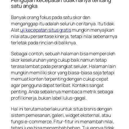
Pengujian kecepatan tidak hanya tentang
satu angka
Banyak orang fokus pada satu skor dan
menganggap itu adalah seluruh ceritanya. Itu tidak.
Alat
uji kecepatan situs gratis
mungkin menyajikan
nilai atau persentase kinerja, tetapi nilai sebenarnya
terletak pada rincian di baliknya.
Sebagai contoh, sebuah halaman bisa memperoleh
skor keseluruhan yang cukup baik namun tetap
terasa lambat pada perangkat seluler. Halaman lain
mungkin memiliki skor yang biasa-biasa saja tetapi
memuat konten terpenting dengan cukup cepat
agar pengguna dapat terlibat. Konteks sangat
penting. Anda sebaiknya membaca metrik sebagai
profil kinerja, bukan label lulus-gagal.
Hal ini terutama berlaku untuk situs bisnis dengan
sistem pemesanan, galeri, widget eksternal, atau
fungsi e-commerce. Fitur-fitur ini menambah nilai,
tetapi juga bisa menambah beban. Tujuannya tidak