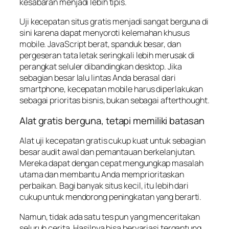
kesabaran menjadi lebih tipis.
Uji kecepatan situs gratis menjadi sangat berguna di
sini karena dapat menyoroti kelemahan khusus
mobile. JavaScript berat, spanduk besar, dan
pergeseran tata letak seringkali lebih merusak di
perangkat seluler dibandingkan desktop. Jika
sebagian besar lalu lintas Anda berasal dari
smartphone, kecepatan mobile harus diperlakukan
sebagai prioritas bisnis, bukan sebagai afterthought.
Alat gratis berguna, tetapi memiliki batasan
Alat uji kecepatan gratis cukup kuat untuk sebagian
besar audit awal dan pemantauan berkelanjutan.
Mereka dapat dengan cepat mengungkap masalah
utama dan membantu Anda memprioritaskan
perbaikan. Bagi banyak situs kecil, itu lebih dari
cukup untuk mendorong peningkatan yang berarti.
Namun, tidak ada satu tes pun yang menceritakan
seluruh cerita. Hasilnya bisa bervariasi tergantung