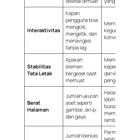
selesai dimuat
yang dirasakan
Kapan
pengguna bisa
Mempengaruhi
mengklik,
Interaktivitas
kegunaan dan
mengetik, dan
konversi
menavigasi
tanpa lag
Apakah
Mempengaruhi
Stabilitas
elemen
kepercayaan
Tata Letak
bergeser saat
dan kendali
memuat
pengguna
Halaman yang
Jumlah ukuran
lebih berat
Berat
aset seperti
biasanya
Halaman
gambar, skrip,
memuat lebih
dan gaya
lambat
Permintaan
Jumlah berkas
lebih banyak