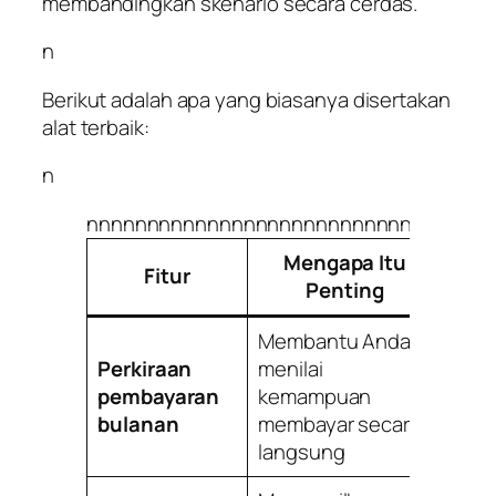
membandingkan skenario secara cerdas.
n
Berikut adalah apa yang biasanya disertakan
alat terbaik:
n
nnnnnnnnnnnnnnnnnnnnnnnnnnnnnnn
Mengapa Itu
Fitur
Penting
Membantu Anda
Perkiraan
menilai
pembayaran
kemampuan
bulanan
membayar secara
langsung