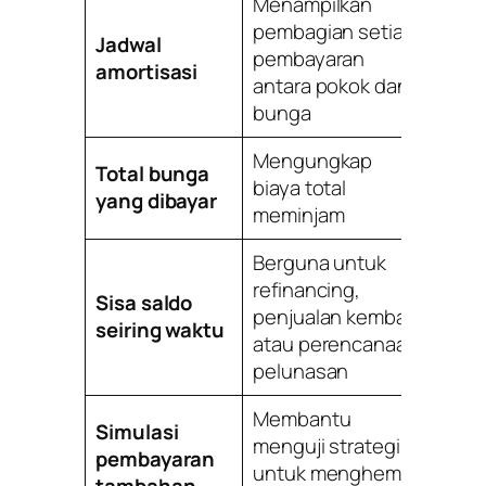
Menampilkan
pembagian setiap
Jadwal
pembayaran
amortisasi
antara pokok dan
bunga
Mengungkap
Total bunga
biaya total
yang dibayar
meminjam
Berguna untuk
refinancing,
Sisa saldo
penjualan kembali,
seiring waktu
atau perencanaan
pelunasan
Membantu
Simulasi
menguji strategi
pembayaran
untuk menghemat
tambahan