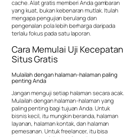
cache. Alat gratis memberi Anda gambaran
yang kuat, bukan kebenaran mutlak. Itulah
mengapa pengujian berulang dan
pengenalan pola lebih berharga daripada
terlalu fokus pada satu laporan.
Cara Memulai Uji Kecepatan
Situs Gratis
Mulailah dengan halaman-halaman paling
penting Anda
Jangan menguji setiap halaman secara acak.
Mulailah dengan halaman-halaman yang
paling penting bagi tujuan Anda. Untuk
bisnis kecil, itu mungkin beranda, halaman
layanan, halaman kontak, dan halaman
pemesanan. Untuk freelancer, itu bisa