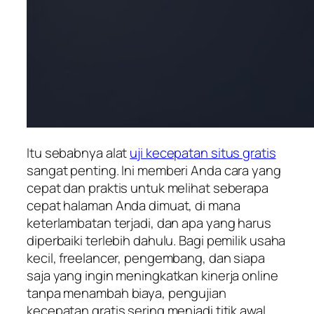
Itu sebabnya alat
uji kecepatan situs gratis
sangat penting. Ini memberi Anda cara yang
cepat dan praktis untuk melihat seberapa
cepat halaman Anda dimuat, di mana
keterlambatan terjadi, dan apa yang harus
diperbaiki terlebih dahulu. Bagi pemilik usaha
kecil, freelancer, pengembang, dan siapa
saja yang ingin meningkatkan kinerja online
tanpa menambah biaya, pengujian
kecepatan gratis sering menjadi titik awal