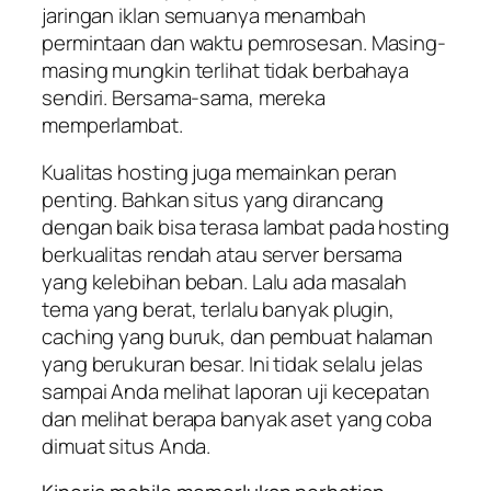
jaringan iklan semuanya menambah
permintaan dan waktu pemrosesan. Masing-
masing mungkin terlihat tidak berbahaya
sendiri. Bersama-sama, mereka
memperlambat.
Kualitas hosting juga memainkan peran
penting. Bahkan situs yang dirancang
dengan baik bisa terasa lambat pada hosting
berkualitas rendah atau server bersama
yang kelebihan beban. Lalu ada masalah
tema yang berat, terlalu banyak plugin,
caching yang buruk, dan pembuat halaman
yang berukuran besar. Ini tidak selalu jelas
sampai Anda melihat laporan uji kecepatan
dan melihat berapa banyak aset yang coba
dimuat situs Anda.