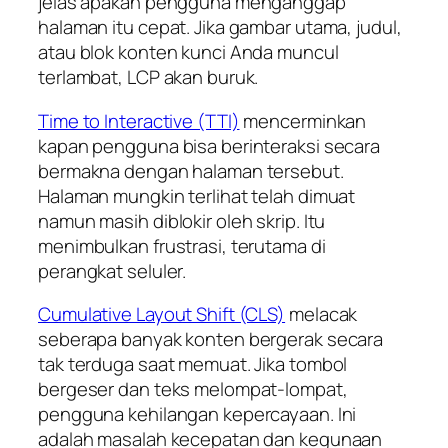
jelas apakah pengguna menganggap
halaman itu cepat. Jika gambar utama, judul,
atau blok konten kunci Anda muncul
terlambat, LCP akan buruk.
Time to Interactive (TTI)
mencerminkan
kapan pengguna bisa berinteraksi secara
bermakna dengan halaman tersebut.
Halaman mungkin terlihat telah dimuat
namun masih diblokir oleh skrip. Itu
menimbulkan frustrasi, terutama di
perangkat seluler.
Cumulative Layout Shift (CLS)
melacak
seberapa banyak konten bergerak secara
tak terduga saat memuat. Jika tombol
bergeser dan teks melompat-lompat,
pengguna kehilangan kepercayaan. Ini
adalah masalah kecepatan dan kegunaan