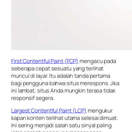
First Contentful Paint (FCP)
mengacu pada
seberapa cepat sesuatu yang terlihat
muncul di layar. Itu adalah tanda pertama
bagi pengguna bahwa situs merespons. Jika
ini lambat, situs Anda mungkin terasa tidak
responsif segera.
Largest Contentful Paint (LCP)
mengukur
kapan konten terlihat utama selesai dimuat.
Ini sering menjadi salah satu sinyal paling