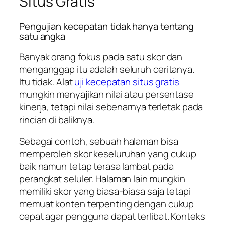
Situs Gratis
Pengujian kecepatan tidak hanya tentang
satu angka
Banyak orang fokus pada satu skor dan
menganggap itu adalah seluruh ceritanya.
Itu tidak. Alat
uji kecepatan situs gratis
mungkin menyajikan nilai atau persentase
kinerja, tetapi nilai sebenarnya terletak pada
rincian di baliknya.
Sebagai contoh, sebuah halaman bisa
memperoleh skor keseluruhan yang cukup
baik namun tetap terasa lambat pada
perangkat seluler. Halaman lain mungkin
memiliki skor yang biasa-biasa saja tetapi
memuat konten terpenting dengan cukup
cepat agar pengguna dapat terlibat. Konteks