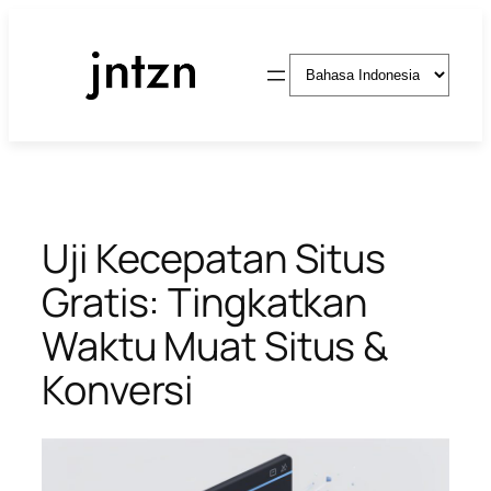
Lewati
ke
Pilih
konten
sebuah
bahasa
Uji Kecepatan Situs
Gratis: Tingkatkan
Waktu Muat Situs &
Konversi