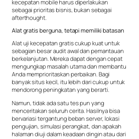
kecepatan mobile harus diperlakukan
sebagai prioritas bisnis, bukan sebagai
afterthought.
Alat gratis berguna, tetapi memiliki batasan
Alat uji kecepatan gratis cukup kuat untuk
sebagian besar audit awal dan pemantauan
berkelanjutan. Mereka dapat dengan cepat
mengungkap masalah utama dan membantu
Anda memprioritaskan perbaikan. Bagi
banyak situs kecil, itu lebih dari cukup untuk
mendorong peningkatan yang berarti.
Namun, tidak ada satu tes pun yang
menceritakan seluruh cerita. Hasilnya bisa
bervariasi tergantung beban server, lokasi
pengujian, simulasi perangkat, dan apakah
halaman diuji dalam keadaan dingin atau dari