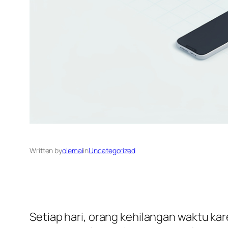
Written by
olemai
in
Uncategorized
Setiap hari, orang kehilangan waktu k