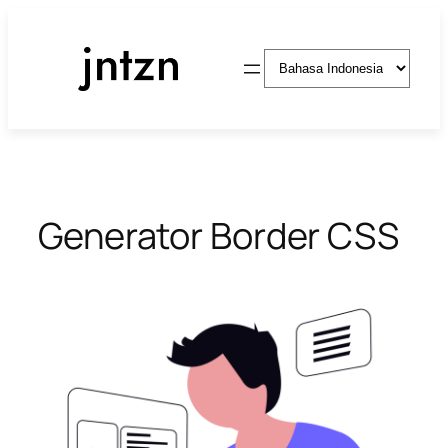
Lewati
ke
Pilih
konten
sebuah
bahasa
Generator Border CSS