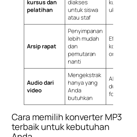
kursus dan
diakses
kualitas da
pelatihan
untuk siswa
ukuran ber
atau staf
Penyimpanan
lebih mudah
Efisiensi
Arsip rapat
dan
kompresi,
pemutaran
organisasi
nanti
Mengekstrak
Akurasi,
Audio dari
hanya yang
dukungan
video
Anda
format
butuhkan
Cara memilih konverter MP3
terbaik untuk kebutuhan
Anda