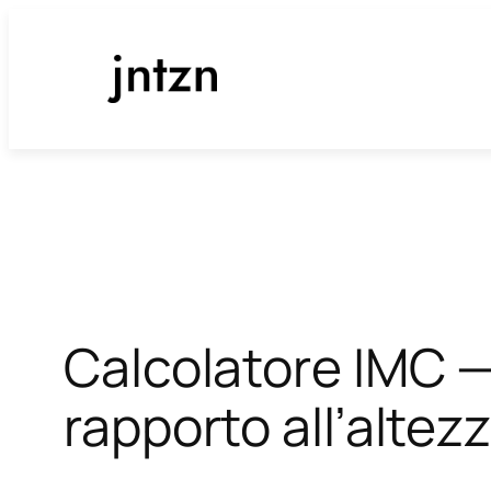
Vai
al
contenuto
Calcolatore IMC —
rapporto all’altez