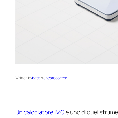
Written by
basti
in
Uncategorized
Un calcolatore IMC
è uno di quei strum