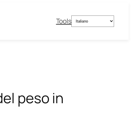
Scegli
Tools
una
lingua
el peso in