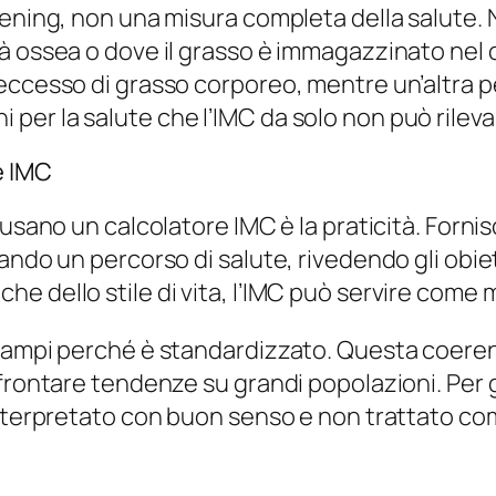
eening, non una misura completa della salute. 
tà ossea o dove il grasso è immagazzinato ne
 eccesso di grasso corporeo, mentre un’altra 
er la salute che l’IMC da solo non può rileva
e IMC
e usano un calcolatore IMC è la praticità. For
ando un percorso di salute, rivedendo gli obiet
 dello stile di vita, l’IMC può servire come m
ù ampi perché è standardizzato. Questa coeren
frontare tendenze su grandi popolazioni. Per 
interpretato con buon senso e non trattato com