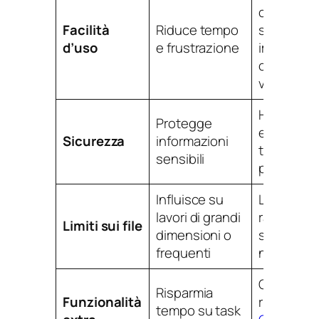
caricame
Facilità
Riduce tempo
semplice,
d’uso
e frustrazione
impostazi
chiare, d
veloci
HTTPS, pol
Protegge
eliminazio
Sicurezza
informazioni
trasparenz
sensibili
privacy
Influisce su
Limiti di 
lavori di grandi
ragionevol
Limiti sui file
dimensioni o
supporto 
frequenti
necessari
Compress
Risparmia
Funzionalità
ridimensi
tempo su task