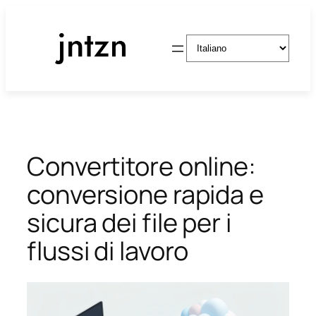
Vai
al
Scegli
contenuto
una
lingua
Convertitore online:
conversione rapida e
sicura dei file per i
flussi di lavoro