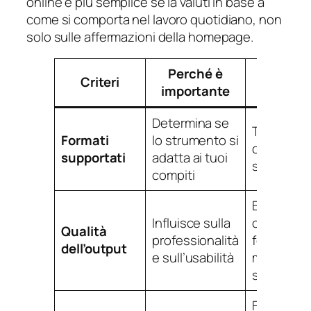
online è più semplice se la valuti in base a
come si comporta nel lavoro quotidiano, non
solo sulle affermazioni della homepage.
Perché è
Criteri
Cosa c
importante
Determina se
Tipi di in
Formati
lo strumento si
comuni e
supportati
adatta ai tuoi
specializz
compiti
Buona
Influisce sulla
conservaz
Qualità
professionalità
formattaz
dell’output
e sull’usabilità
media nitid
stabili
Flusso di