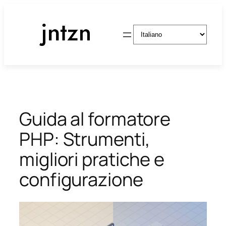
Vai
al
Scegli
contenuto
una
lingua
Guida al formatore
PHP: Strumenti,
migliori pratiche e
configurazione