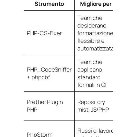
Strumento
Migliore per
Team che
Ricca
desiderano
person
PHP-CS-Fixer
formattazione
delle 
flessibile e
forte 
automatizzata
correz
Team che
Feedb
PHP_CodeSniffer
applicano
e contr
+ phpcbf
standard
stand
formali in CI
Forma
Prettier Plugin
Repository
coeren
PHP
misti JS/PHP
langu
Flussi di lavoro
PhpStorm
Ottima