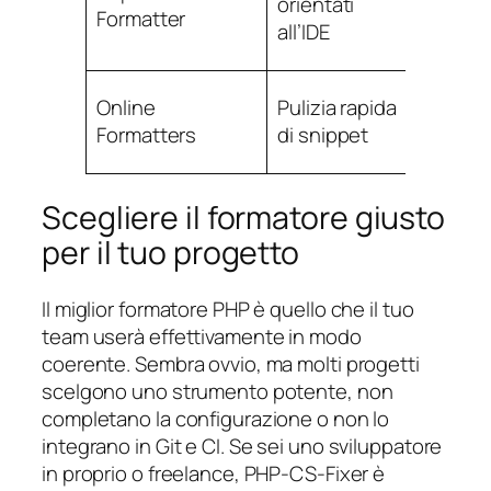
orientati
Formatter
locale
all’IDE
Online
Pulizia rapida
Conve
Formatters
di snippet
immed
Scegliere il formatore giusto
per il tuo progetto
Il miglior formatore PHP è quello che il tuo
team userà effettivamente in modo
coerente. Sembra ovvio, ma molti progetti
scelgono uno strumento potente, non
completano la configurazione o non lo
integrano in Git e CI. Se sei uno sviluppatore
in proprio o freelance, PHP-CS-Fixer è