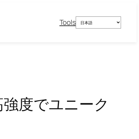
言
Tools
語
を
選
択
高強度でユニーク