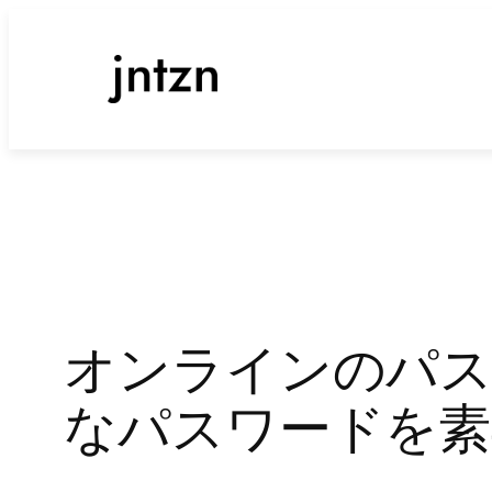
内
容
を
ス
キ
ッ
プ
オンラインのパス
なパスワードを素