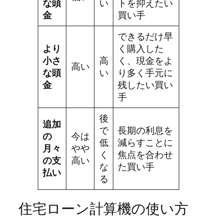
な頭
い
トを抑えたい
金
買い手
できるだけ早
より
く購入した
小さ
高
く、現金をよ
高い
な頭
い
り多く手元に
金
残したい買い
手
後
追加
で
長期の利息を
の
今は
低
減らすことに
月々
やや
く
焦点を合わせ
の支
高い
な
た買い手
払い
る
住宅ローン計算機の使い方