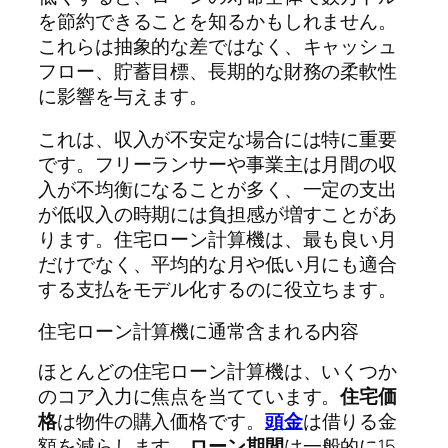
を節約できることを知るかもしれません。
これらは抽象的な差ではなく、キャッシュ
フロー、貯蓄目標、長期的な財務の柔軟性
に影響を与えます。
これは、収入が不安定な場合には特に重要
です。フリーランサーや事業主は月間の収
入が不均衡になることが多く、一定の支出
が低収入の時期には負担感が増すことがあ
ります。住宅ローン計算機は、最も良い月
だけでなく、平均的な月や低い月にも適合
する支払をモデル化するのに役立ちます。
住宅ローン計算機に通常含まれる内容
ほとんどの住宅ローン計算機は、いくつか
のコア入力に焦点を当てています。
住宅価
格
は物件の購入価格です。
頭金
は借りる金
額を減らします。
ローン期間
は一般的に15