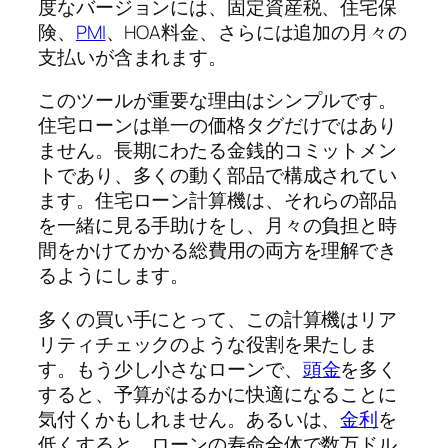
度なバージョンには、固定資産税、住宅保
険、
PMI
、HOA料金、さらには追加の月々の
支払いが含まれます。
このツールが重要な理由はシンプルです。
住宅ローンは単一の価格タグだけではあり
ません。長期にわたる金銭的コミットメン
トであり、多くの動く部品で構成されてい
ます。住宅ローン計算機は、それらの部品
を一緒に見る手助けをし、月々の負担と時
間をかけてかかる総費用の両方を理解でき
るようにします。
多くの買い手にとって、この計算機はリア
リティチェックのような役割を果たしま
す。もう少し小さなローンで、
頭金
を多く
すると、予算がはるかに快適になることに
気付くかもしれません。あるいは、
金利
を
低くすると、ローンの寿命全体で数万ドル