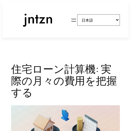
内
容
言
を
語
ス
を
キ
選
ッ
択
プ
住宅ローン計算機: 実
際の月々の費用を把握
する