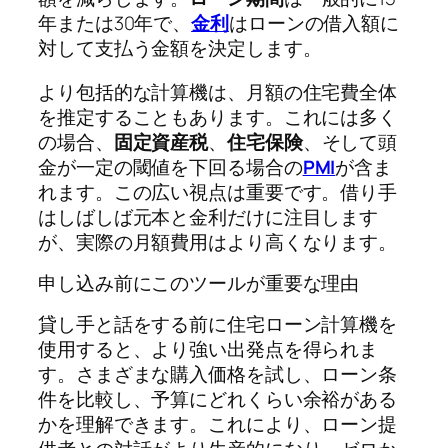
年または30年で、
金利
はローンの借入額に
対して支払う金額を決定します。
より包括的な計算機は、月額の住宅費全体
を推定することもあります。これには多く
の場合、
固定資産税
、
住宅保険
、そして頭
金が一定の閾値を下回る場合の
PMI
が含ま
れます。この広い視点は重要です。借り手
はしばしば元本と金利だけに注目します
が、実際の月額費用はより高くなります。
申し込み前にこのツールが重要な理由
貸し手と話をする前に住宅ローン計算機を
使用すると、より強い出発点を得られま
す。さまざまな購入価格を試し、ローン条
件を比較し、予算にどれくらい余裕がある
かを理解できます。これにより、ローン提