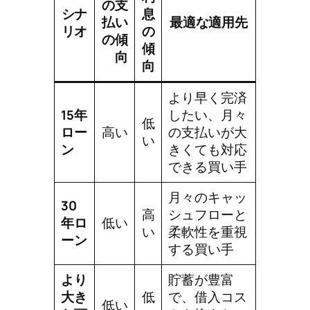
の支
シナ
息
払い
最適な適用先
リオ
の
の傾
傾
向
向
より早く完済
15年
したい、月々
低
ロー
高い
の支払いが大
い
ン
きくても対応
できる買い手
月々のキャッ
30
高
シュフローと
年ロ
低い
い
柔軟性を重視
ーン
する買い手
より
貯蓄が豊富
大き
低
で、借入コス
低い