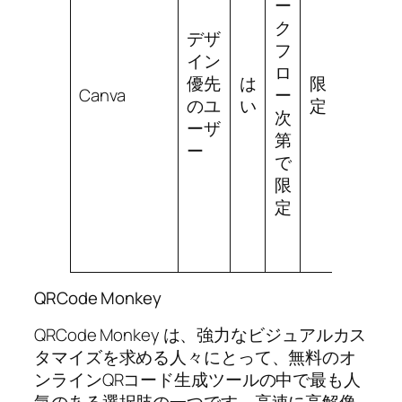
ー
デ
ク
ザ
デザ
フ
イ
イン
ロ
ン
優先
は
限
Canva
ー
文
のユ
い
定
次
脈
ーザ
第
で
ー
で
卓
限
越
定
QRCode Monkey
QRCode Monkey は、強力なビジュアルカス
タマイズを求める人々にとって、無料のオ
ンラインQRコード生成ツールの中で最も人
気のある選択肢の一つです。高速に高解像