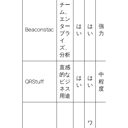
チー
ム、
エン
ター
は
は
強
良
Beaconstac
プラ
い
い
力
好
イ
ズ、
分析
直感
的な
中
中
は
は
QRStuff
ビジ
程
程
い
い
ネス
度
度
用途
ワ