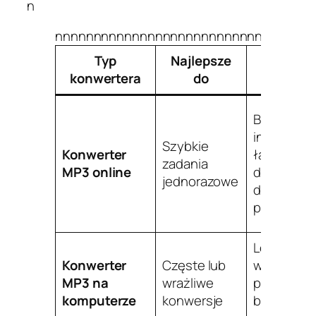
n
nnnnnnnnnnnnnnnnnnnnnnnnnnnnnnnnn
Typ
Najlepsze
Zalety
konwertera
do
Brak
instalacji,
Szybkie
Konwerter
łatwy
zadania
MP3 online
dostęp,
jednorazowe
działa w
przegląda
Lepsza
Konwerter
Częste lub
wydajność
MP3 na
wrażliwe
praca offli
komputerze
konwersje
bogatsze