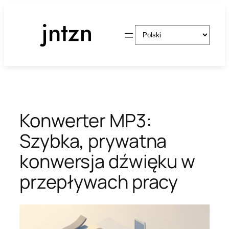
Przejdź
do
Wybierz
treści
język
Konwerter MP3:
Szybka, prywatna
konwersja dźwięku w
przepływach pracy