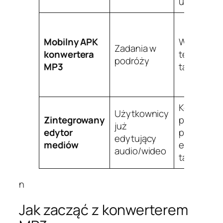
ustawieni
Mobilny APK
Wygodny 
Zadania w
konwertera
telefonu l
podróży
MP3
tabletu
Konwersja
Użytkownicy
Zintegrowany
plus
już
edytor
przycinani
edytujący
mediów
edycja,
audio/wideo
tagowanie
n
Jak zacząć z konwerterem