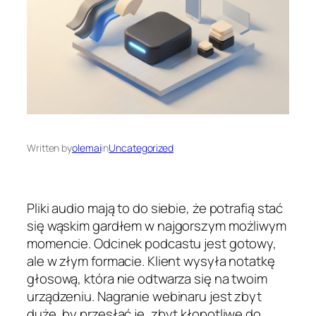
Written by
olemai
in
Uncategorized
Pliki audio mają to do siebie, że potrafią stać
się wąskim gardłem w najgorszym możliwym
momencie. Odcinek podcastu jest gotowy,
ale w złym formacie. Klient wysyła notatkę
głosową, która nie odtwarza się na twoim
urządzeniu. Nagranie webinaru jest zbyt
duże, by przesłać je, zbyt kłopotliwe do