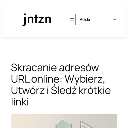
Przejdź
do
Wybierz
treści
język
Skracanie adresów
URL online: Wybierz,
Utwórz i Śledź krótkie
linki