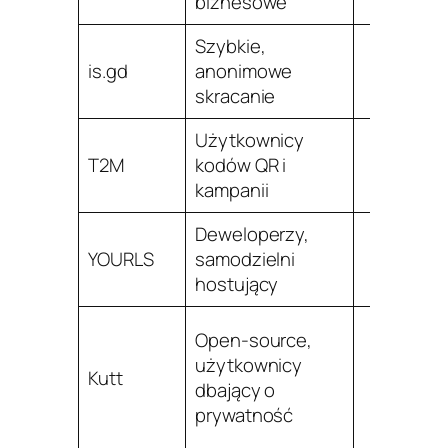
biznesowe
Szybkie,
Bra
is.gd
anonimowe
br
skracanie
Użytkownicy
T2M
kodów QR i
kampanii
Deweloperzy,
YOURLS
samodzielni
hostujący
Open-source,
użytkownicy
Kutt
dbający o
prywatność