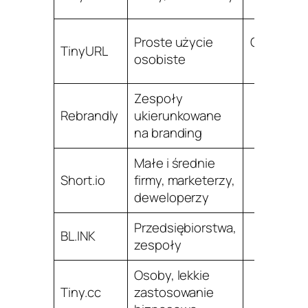
Proste użycie
Ogranicz
TinyURL
osobiste
w wyżs
Zespoły
Rebrandly
ukierunkowane
na branding
Małe i średnie
Short.io
firmy, marketerzy,
deweloperzy
Przedsiębiorstwa,
BL.INK
zespoły
Osoby, lekkie
Tiny.cc
zastosowanie