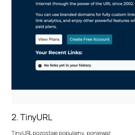
2. TinyURL
TinyURL pozostaje popularny, ponieważ