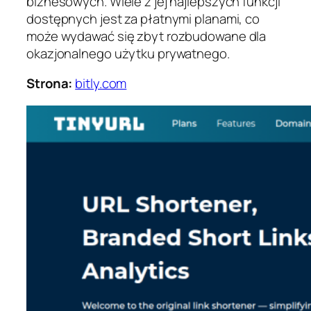
biznesowych. Wiele z jej najlepszych funkcji
dostępnych jest za płatnymi planami, co
może wydawać się zbyt rozbudowane dla
okazjonalnego użytku prywatnego.
Strona:
bitly.com