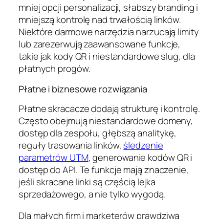
mniej opcji personalizacji, słabszy branding i
mniejszą kontrolę nad trwałością linków.
Niektóre darmowe narzędzia narzucają limity
lub zarezerwują zaawansowane funkcje,
takie jak kody QR i niestandardowe slug, dla
płatnych progów.
Płatne i biznesowe rozwiązania
Płatne skracacze dodają strukturę i kontrolę.
Często obejmują niestandardowe domeny,
dostęp dla zespołu, głębszą analitykę,
reguły trasowania linków,
śledzenie
parametrów UTM
, generowanie kodów QR i
dostęp do API. Te funkcje mają znaczenie,
jeśli skracane linki są częścią lejka
sprzedażowego, a nie tylko wygodą.
Dla małych firm i marketerów prawdziwą