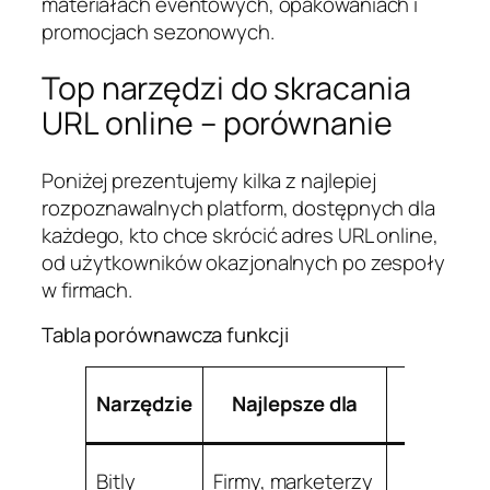
materiałach eventowych, opakowaniach i
promocjach sezonowych.
Top narzędzi do skracania
URL online – porównanie
Poniżej prezentujemy kilka z najlepiej
rozpoznawalnych platform, dostępnych dla
każdego, kto chce skrócić adres URL online,
od użytkowników okazjonalnych po zespoły
w firmach.
Tabla porównawcza funkcji
Narzędzie
Najlepsze dla
nie
Bitly
Firmy, marketerzy