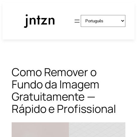
Pular
para
Escolha
o
um
conteúdo
idioma
Como Remover o
Fundo da Imagem
Gratuitamente —
Rápido e Profissional