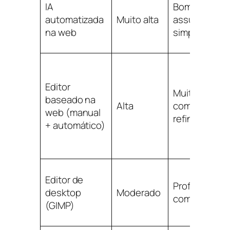
IA
Bom para
automatizada
Muito alta
assuntos
na web
simples
Editor
Muito bom
baseado na
Alta
com
web (manual
refinamento
+ automático)
Editor de
Profissional
desktop
Moderado
com tempo
(GIMP)