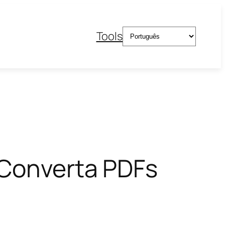
Escolha
Tools
um
idioma
 Converta PDFs