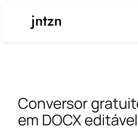
Pular
para
o
conteúdo
Conversor gratui
em DOCX editável