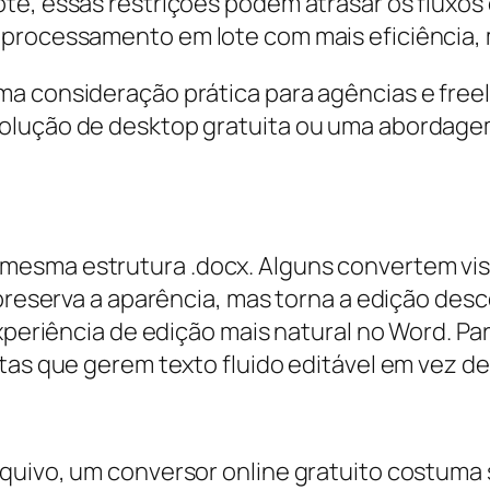
te, essas restrições podem atrasar os fluxos
 processamento em lote com mais eficiência, 
ma consideração prática para agências e free
olução de desktop gratuita ou uma abordagem 
mesma estrutura .docx. Alguns convertem vis
 preserva a aparência, mas torna a edição des
 experiência de edição mais natural no Word. 
tas que gerem texto fluido editável em vez de 
quivo, um conversor online gratuito costuma s