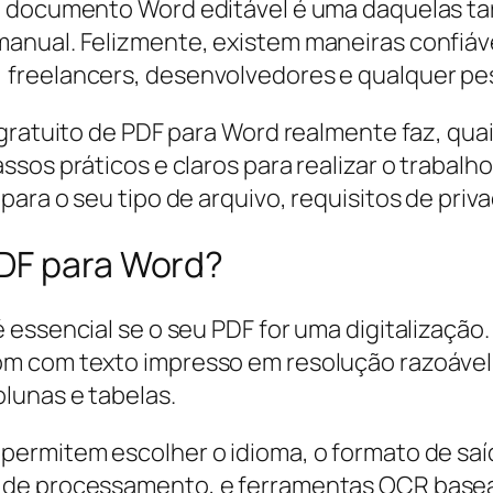
 documento Word editável é uma daquelas tare
nual. Felizmente, existem maneiras confiávei
freelancers, desenvolvedores e qualquer pess
 gratuito de PDF para Word realmente faz, q
sos práticos e claros para realizar o trabalh
ara o seu tipo de arquivo, requisitos de priv
PDF para Word?
essencial se o seu PDF for uma digitalização. 
 com texto impresso em resolução razoável, m
lunas e tabelas.
permitem escolher o idioma, o formato de saí
 de processamento, e ferramentas OCR base