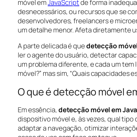
móvel em
JavaScript
de forma inadequad
desnecessários, ou recursos que se co
desenvolvedores, freelancers e microe
um detalhe menor. Afeta diretamente us
A parte delicada é que
detecção móvel
ler o agente do usuário, detectar capa
um problema diferente, e cada um tem l
móvel?” mas sim, “Quais capacidades e
O que é detecção móvel em
Em essência,
detecção móvel em Java
dispositivo móvel e, às vezes, qual ti
adaptar a navegação, otimizar interaçõ