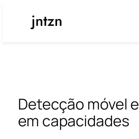
Pular
para
o
conteúdo
Detecção móvel e
em capacidades