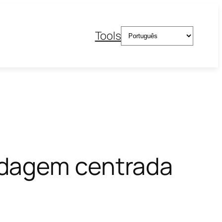
Escolha
Tools
um
idioma
rdagem centrada