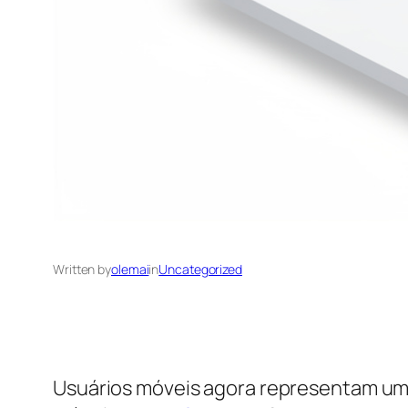
Written by
olemai
in
Uncategorized
Usuários móveis agora representam uma