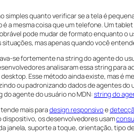
simples quanto verificar se a tela é pequena. 
 a mesma coisa que um telefone. Um tablet 
dobrável pode mudar de formato enquanto o us
as situações, mas apenas quando você entende
ava-se fortemente na string do agente do usuá
senvolvedores analisaram essa string para adi
desktop. Esse método ainda existe, mas é men
indo ou padronizando dados de agentes do us
ing do agente do usuário no MDN:
string do age
 tende mais para
design responsivo
e
detecçã
o dispositivo, os desenvolvedores usam
consu
a janela, suporte a toque, orientação, tipo d