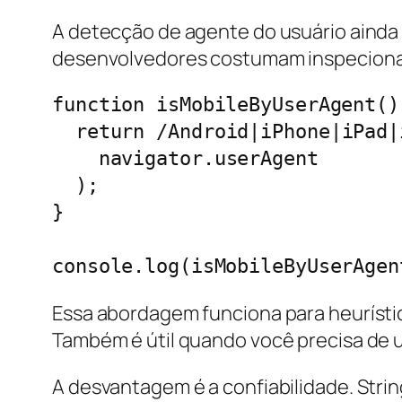
A detecção de agente do usuário ainda é
desenvolvedores costumam inspecion
function isMobileByUserAgent() 
  return /Android|iPhone|iPad|iPod|Opera Mini|IEMobile|WPDesktop/i.test(

    navigator.userAgent

  );

}

Essa abordagem funciona para heurístic
Também é útil quando você precisa de u
A desvantagem é a confiabilidade. Stri