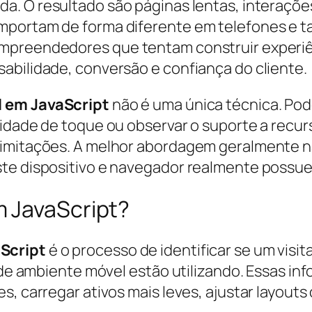
a. O resultado são páginas lentas, interaçõ
mportam de forma diferente em telefones e t
mpreendedores que tentam construir experiênc
abilidade, conversão e confiança do cliente.
 em JavaScript
não é uma única técnica. Pode
cidade de toque ou observar o suporte a rec
imitações. A melhor abordagem geralmente nã
ste dispositivo e navegador realmente possu
 JavaScript?
Script
é o processo de identificar se um vis
po de ambiente móvel estão utilizando. Essas 
es, carregar ativos mais leves, ajustar layou