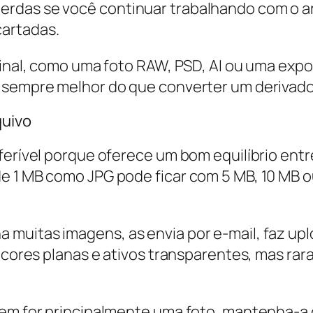
rdas se você continuar trabalhando com o ar
artadas.
ginal, como uma foto RAW, PSD, AI ou uma expo
é sempre melhor do que converter um derivad
quivo
ferível porque oferece um bom equilíbrio ent
e 1 MB como JPG pode ficar com 5 MB, 10 MB o
muitas imagens, as envia por e-mail, faz uplo
e cores planas e ativos transparentes, mas ra
agem for principalmente uma foto, mantenha-