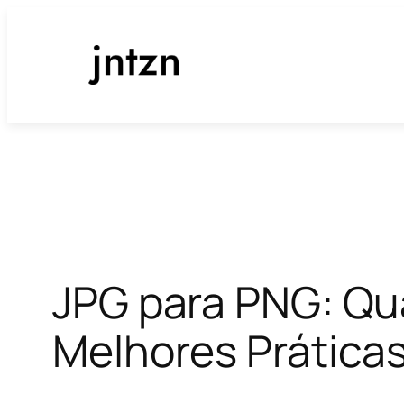
Pular
para
o
conteúdo
JPG para PNG: Qu
Melhores Prática