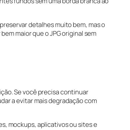
rentes fundos sem uma borda branca ao
 preservar detalhes muito bem, mas o
r bem maior que o JPG original sem
ção. Se você precisa continuar
udar a evitar mais degradação com
s, mockups, aplicativos ou sites e