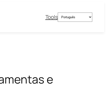
Escolha
Tools
um
idioma
ramentas e