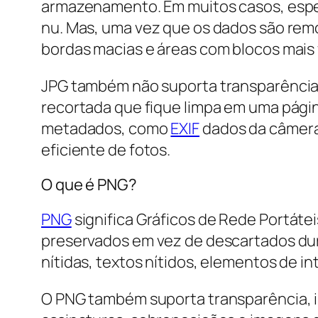
armazenamento. Em muitos casos, especi
nu. Mas, uma vez que os dados são remo
bordas macias e áreas com blocos mais v
JPG também não suporta transparência 
recortada que fique limpa em uma págin
metadados, como
EXIF
dados da câmera 
eficiente de fotos.
O que é PNG?
PNG
significa Gráficos de Rede Portáte
preservados em vez de descartados dur
nítidas, textos nítidos, elementos de in
O PNG também suporta transparência, in