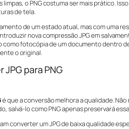
s limpas, o PNG costuma ser mais prático. Iss
uras de tela.
vamento de um estado atual, mas com uma res
introduzir nova compressão JPG em salvament
sso como fotocópia de um documento dentro de
nte o original.
r JPG para PNG
G
é que a conversão melhora a qualidade. Não 
o, salvá-lo como PNG apenas preservará essa
m converter um JPG de baixa qualidade espera