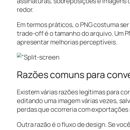
assinaturas, sobreposições e imagens 
redor.
Em termos práticos, o PNG costuma ser 
trade-off é o tamanho do arquivo. Um PN
apresentar melhorias perceptíveis.
Razões comuns para conve
Existem várias razões legítimas para c
editando uma imagem várias vezes, sal
perdas que ocorreria com exportações 
Outra razão é o fluxo de design. Se vo