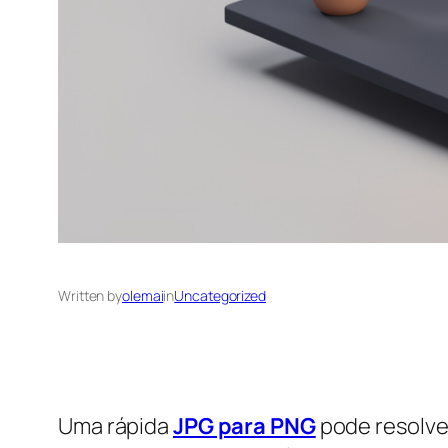
Written by
olemai
in
Uncategorized
Uma rápida
JPG para PNG
pode resolver