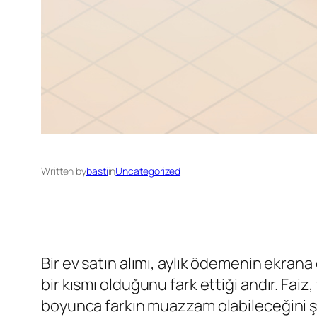
Written by
basti
in
Uncategorized
Bir ev satın alımı, aylık ödemenin ekrana 
bir kısmı olduğunu fark ettiği andır. Faiz
boyunca farkın muazzam olabileceğini şek