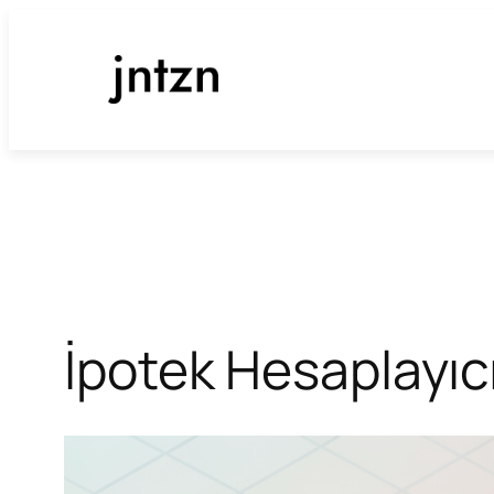
İçeriğe
geç
İpotek Hesaplayıcı