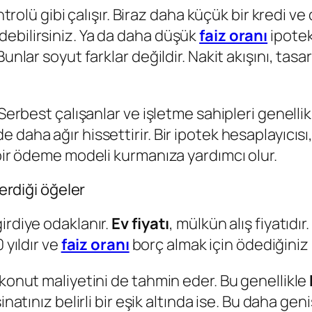
ontrolü gibi çalışır. Biraz daha küçük bir kredi v
ebilirsiniz. Ya da daha düşük
faiz oranı
ipotek
unlar soyut farklar değildir. Nakit akışını, tasa
Serbest çalışanlar ve işletme sahipleri genellik
daha ağır hissettirir. Bir ipotek hesaplayıcısı,
 bir ödeme modeli kurmanıza yardımcı olur.
çerdiği öğeler
irdiye odaklanır.
Ev fiyatı
, mülkün alış fiyatıdır.
 yıldır ve
faiz oranı
borç almak için ödediğiniz m
 konut maliyetini de tahmin eder. Bu genellikle
şinatınız belirli bir eşik altında ise. Bu daha ge