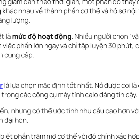
ờng giảm dần theo thời gian, một phần do thay 
g khác nhau về thành phần cơ thể và hồ sơ nội
ăng lượng.
t là
mức độ hoạt động
. Nhiều người chọn “vậ
 việc phần lớn ngày và chỉ tập luyện 30 phút, 
ạn cung cấp.
r
là lựa chọn mặc định tốt nhất. Nó được coi l
trong các công cụ máy tính calo đáng tin cậy.
iến, nhưng có thể ước tính nhu cầu cao hơn với 
n đại hơn.
biết phần trăm mỡ cơ thể với độ chính xác hợp l