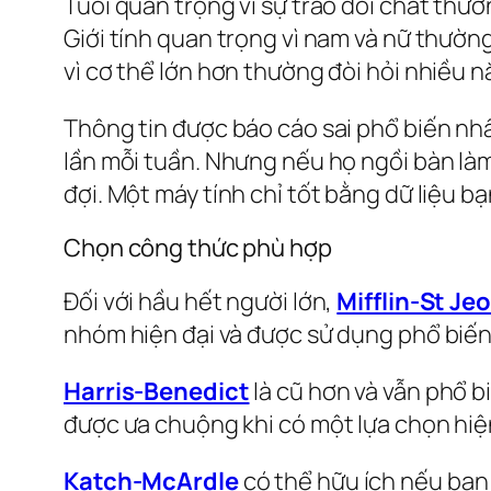
Tuổi quan trọng vì sự trao đổi chất thư
Giới tính quan trọng vì nam và nữ thườn
vì cơ thể lớn hơn thường đòi hỏi nhiều n
Thông tin được báo cáo sai phổ biến nhấ
lần mỗi tuần. Nhưng nếu họ ngồi bàn làm
đợi. Một máy tính chỉ tốt bằng dữ liệu b
Chọn công thức phù hợp
Đối với hầu hết người lớn,
Mifflin-St Jeo
nhóm hiện đại và được sử dụng phổ biến 
Harris-Benedict
là cũ hơn và vẫn phổ b
được ưa chuộng khi có một lựa chọn hiệ
Katch-McArdle
có thể hữu ích nếu bạn 