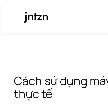
Chuyển
đến
phần
nội
dung
Cách sử dụng máy 
thực tế