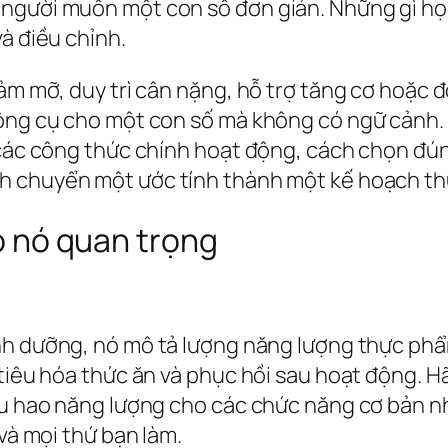
người muốn một con số đơn giản. Những gì họ 
à điều chỉnh.
ảm mỡ, duy trì cân nặng, hỗ trợ tăng cơ hoặc 
công cụ cho một con số mà không có ngữ cảnh.
h các công thức chính hoạt động, cách chọn đ
h chuyển một ước tính thành một kế hoạch th
ao nó quan trọng
inh dưỡng, nó mô tả lượng năng lượng thực ph
 tiêu hóa thức ăn và phục hồi sau hoạt động. H
êu hao năng lượng cho các chức năng cơ bản nh
 và mọi thứ bạn làm.