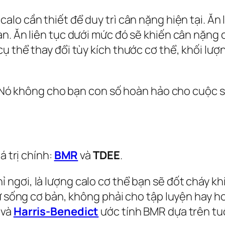
calo cần thiết để duy trì cân nặng hiện tại. Ă
n. Ăn liên tục dưới mức đó sẽ khiến cân nặng 
thể thay đổi tùy kích thước cơ thể, khối lượng c
h. Nó không cho bạn con số hoàn hảo cho cuộc
á trị chính:
BMR
và
TDEE
.
ỉ ngơi
, là lượng calo cơ thể bạn sẽ đốt cháy kh
sự sống cơ bản, không phải cho tập luyện hay 
và
Harris-Benedict
ước tính BMR dựa trên tuổi