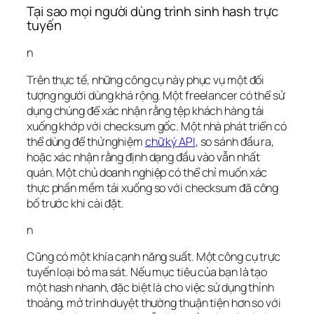
Tại sao mọi người dùng trình sinh hash trực
tuyến
n
Trên thực tế, những công cụ này phục vụ một đối
tượng người dùng khá rộng. Một freelancer có thể sử
dụng chúng để xác nhận rằng tệp khách hàng tải
xuống khớp với checksum gốc. Một nhà phát triển có
thể dùng để thử nghiệm
chữ ký API
, so sánh đầu ra,
hoặc xác nhận rằng định dạng đầu vào vẫn nhất
quán. Một chủ doanh nghiệp có thể chỉ muốn xác
thực phần mềm tải xuống so với checksum đã công
bố trước khi cài đặt.
n
Cũng có một khía cạnh năng suất. Một công cụ trực
tuyến loại bỏ ma sát. Nếu mục tiêu của bạn là tạo
một hash nhanh, đặc biệt là cho việc sử dụng thỉnh
thoảng, mở trình duyệt thường thuận tiện hơn so với