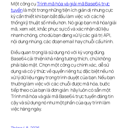
Một công cụ
Trình mã hóa và giải mã Base64 trực
tuyến
là một trong những tiện ích giản dị nhưng cực
kỳ cần thiết khi bạn bắt đầu làm việc với các hệ
thống kỹ thuật số nhiều hơn. Nó giúp bạn mã hóa/giải
mã, xem xét, khắc phục sự cố và xác nhận dữ liệu
nhanh chóng, cho dù bạn đang xử lý các giá trị API,
nội dung nhúng, các đoạn email hay chuỗi cấu hình.
Điều quan trọng là sử dụng nó với kỳ vọng đúng.
Base64 cải thiện khả năng tương thích, chứ không
phải bảo mật. Chọn một công cụ chính xác, dễ sử
dụng và có ý thức về quyền riêng tư, đặc biệt nếu nó
xử lý dữ liệu ngay trong trình duyệt của bạn. Nếu bạn
thường làm việc với các chuỗi được mã hóa, bước
tiếp theo của bạn là đơn giản: hãy luôn có sẵn một
Trình mã hóa và giải mã Base64 trực tuyến đáng tin
cậy và sử dụng nó như một phần của quy trình làm
việc hàng ngày.
Tháng 4 8, 2026