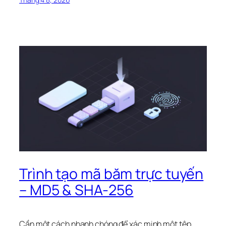
Trình tạo mã băm trực tuyến
– MD5 & SHA-256
Cần một cách nhanh chóng để xác minh một tệp,