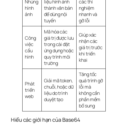
Nhúng
liệu hình ảnh
các thí
hình
thành văn bản
nghiệm
ảnh
để dùng nội
nhanh và
tuyến
gỡ lỗi
Mã hóa các
Giúp xác
Công
giá trị được lưu
nhận các
việc
trong cài đặt
giá trị trước
cấu
ứng dụng hoặc
khi triển
hình
quy trình môi
khai
trường
Tăng tốc
Giải mã token,
quá trình gỡ
Phát
chuỗi, hoặc dữ
lỗi mà
triển
liệu do trình
không cần
web
duyệt tạo
phần mềm
bổ sung
Hiểu các giới hạn của Base64