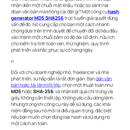
nhận diện một chuỗi mật khẩu, hoặc so sánh hai
đoạn văn bản mà không cài đặt gì? Một công cụ
hash
generator MD5 SHA256
trực tuyến giải quyết đúng
vấn đề đó. Nó cung cấp cho bạn một cách nhanh
chóng dựa trên trình duyệt để chuyển đổi dữ liệu đầu
vào thành một chuỗi băm có độ dài cố định, hữu ích
cho kiểm tra tính toàn vẹn, thử nghiệm, quy trình
phát triển và khắc phục sự cố hàng ngày.
n
Đối với chủ doanh nghiệp nhỏ, freelancer và nhà
phát triển, sự hấp dẫn là rất đơn giản. Bạn
dán văn
bản hoặc tải lên một tệp
, chọn một thuật toán như
MD5
hoặc
SHA-256
, và nhận kết quả chỉ trong vài
giây. Không cần thiết lập. Không yêu cầu dòng lệnh.
Nhưng trong khi công cụ này dễ sử dụng, các khái
niệm đằng sau nó mới là điều quan trọng, đặc biệt
nếu bạn muốn chọn đúng loại hash và sử dụng nó
một cách an toàn.