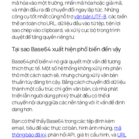
mã hóa vào một trường, nhấn mã hóa hoặc giải mã,
và nhận đầu ra đã chuyển đổi ngay lập tức. Những
công cụ tốt nhất cũng hỗ trợ
văn bản UTF-8
, các biến
thể an toàn cho URL, dữ liệu đầu vào từ tệp, tiện lợi
sao chép vào clipboard, và xử lý cục bộ trong trình
duyệt để tăng quyền riêng tư.
Tại sao Base64 xuất hiện phổ biến đến vậy
Base64 phổ biến vì nó giải quyết một vấn đề tương
thích thực tế. Một số hệ thống không xử lý nhị phân
thô một cách sạch sẽ, nhưng chúng xử lý văn bản
thuần túy đáng tin cậy. Bằng cách chuyển đổi dữ liệu
thành một cấu trúc chỉ gồm văn bản, cả nhà phát
triển lẫn người dùng phi kỹ thuật đều có thể di
chuyển nội dung giữa các nền tảng với ít vấn đề định
dạng hơn.
Bạn có thể thấy Base64 trong các tệp đính kèm
email, tiêu đề xác thực cơ bản, hình ảnh nhúng,
mã
thông báo đã ký
, phản hồi API, giá trị cấu hình, và
URL