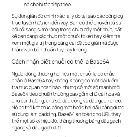
nó cho bước tiếp theo.
Sự đơn giản đó chính xác là lý do tại sao các công cụ
trực tuyến hữu ích đến vậy. Bạn có thể chuyển từ sự
bối rối sang sự rõ ràng trong chưa đầy một phút, bất
kể bạn đang xác thực một chuỗi token hay kiểm tra
xem một giá trị trong bảng cài đặt có giải mã được
thành văn bản thuần túy hay không.
Cách nhận biết chuỗi có thể là Base64
Người dùng thường hỏi liệu một chuỗi lạ có chắc
chắn là Base64 hay không. Không có một bài kiểm
tra trực quan hoàn hảo, nhưng có một số manh mối.
Base64 tiêu chuẩn thường bao gồm chữ cái hoa và
chữ cái thường, chữ số, dấu cộng và dấu gạch chéo.
Nó có thể kết thúc bằng một hoặc hai dấu bằng được
sử dụng làm padding. Base64 an toàn cho URL thay
thế một số ký hiệu đó, thông thường bằng dấu gạch
ngang và dấu gạch dưới.