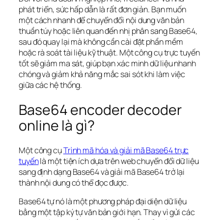
phát triển, sức hấp dẫn là rất đơn giản. Bạn muốn
một cách nhanh để chuyển đổi nội dung văn bản
thuần túy hoặc liên quan đến nhị phân sang Base64,
sau đó quay lại mà không cần cài đặt phần mềm
hoặc rà soát tài liệu kỹ thuật. Một công cụ trực tuyến
tốt sẽ giảm ma sát, giúp bạn xác minh dữ liệu nhanh
chóng và giảm khả năng mắc sai sót khi làm việc
giữa các hệ thống.
Base64 encoder decoder
online là gì?
Một công cụ
Trình mã hóa và giải mã Base64 trực
tuyến
là một tiện ích dựa trên web chuyển đổi dữ liệu
sang định dạng Base64 và giải mã Base64 trở lại
thành nội dung có thể đọc được.
Base64 tự nó là một phương pháp đại diện dữ liệu
bằng một tập ký tự văn bản giới hạn. Thay vì gửi các