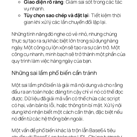
Giao diện rõ ràng
: Giảm sai sót trong các tác
vụ nhanh.
Tùy chọn sao chép và đặt lại
: Tiết kiệm thời
gian khi xử lý các lần chuyển đổi lặp lại.
Những tính năng đó nghe có vẻ nhỏ, nhưng chúng
thực sự tạo ra sự khác biệt lớn trong sử dụng hàng
ngày. Một công cụ lộn xộn sẽ tạo ra sự cản trở. Một
công cụ nhanh, minh bạch sẽ trở thành một phần của
quy trình làm việc hàng ngày của bạn.
Những sai lầm phổ biến cần tránh
Một sai lầm phổ biến là giải mã nội dung và cho rằng
đầu ra an toàn hoặc đáng tin cậy chỉ vì nó có thể đọc
được. Dữ liệu đã giải mã vẫn có thể chứa các script
có hại, văn bản bị lỗi, hoặc thông tin bí mật. Xử lý nội
dung khó nhận biết một cách cẩn thận, đặc biệt nếu
nó đến từ các hệ thống bên ngoài.
Một vấn đề phổ biến khác là trộn lẫn Base64 tiêu
chuẩn với Base64 an toàn cho URL. Chúng tương tự