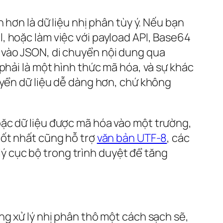
 hơn là dữ liệu nhị phân tùy ý. Nếu bạn
, hoặc làm việc với payload API, Base64
 vào JSON, di chuyển nội dung qua
phải là một hình thức mã hóa, và sự khác
uyển dữ liệu dễ dàng hơn, chứ không
oặc dữ liệu được mã hóa vào một trường,
tốt nhất cũng hỗ trợ
văn bản UTF-8
, các
 lý cục bộ trong trình duyệt để tăng
ng xử lý nhị phân thô một cách sạch sẽ,