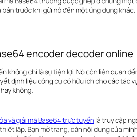
à giải mã Base64 thường được ghép ở chung một
bản trước khi gửi nó đến một ứng dụng khác, sa
ase64 encoder decoder online
n không chỉ là sự tiện lợi. Nó còn liên quan đ
uyết định liệu công cụ có hữu ích cho các tác 
 hay không.
óa và giải mã Base64 trực tuyến
là truy cập ng
iết lập. Bạn mở trang, dán nội dung của mình v