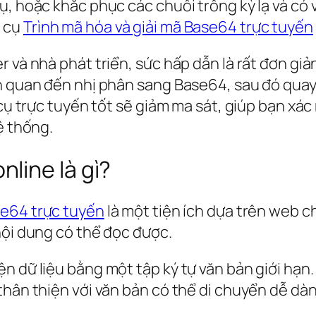
ụ, hoặc khắc phục các chuỗi trông kỳ lạ và có 
g cụ
Trình mã hóa và giải mã Base64 trực tuyến
er và nhà phát triển, sức hấp dẫn là rất đơn 
ên quan đến nhị phân sang Base64, sau đó qua
 cụ trực tuyến tốt sẽ giảm ma sát, giúp bạn xá
ệ thống.
line là gì?
se64 trực tuyến
là một tiện ích dựa trên web c
nội dung có thể đọc được.
 dữ liệu bằng một tập ký tự văn bản giới hạn. T
 thân thiện với văn bản có thể di chuyển dễ d