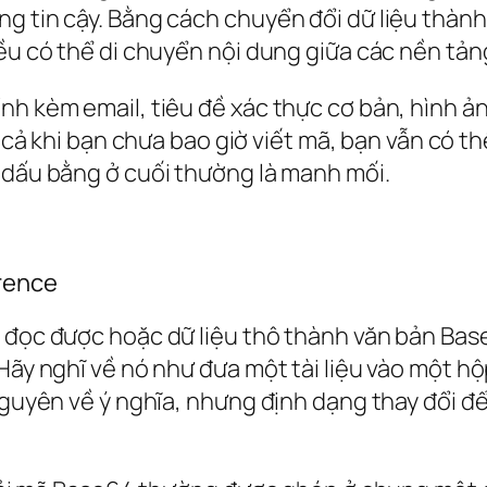
g tin cậy. Bằng cách chuyển đổi dữ liệu thành
ều có thể di chuyển nội dung giữa các nền tảng
ính kèm email, tiêu đề xác thực cơ bản, hình 
 cả khi bạn chưa bao giờ viết mã, bạn vẫn có t
 dấu bằng ở cuối thường là manh mối.
erence
ể đọc được hoặc dữ liệu thô thành văn bản Bas
 Hãy nghĩ về nó như đưa một tài liệu vào một h
 nguyên về ý nghĩa, nhưng định dạng thay đổi đ