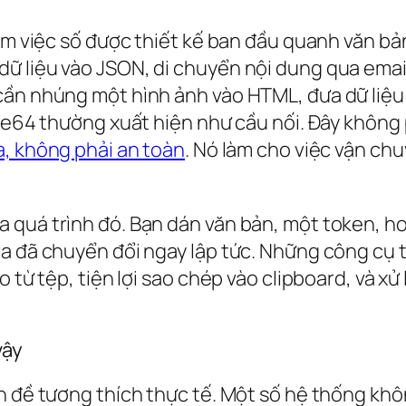
àm việc số được thiết kế ban đầu quanh văn bản
ữ liệu vào JSON, di chuyển nội dung qua email
cần nhúng một hình ảnh vào HTML, đưa dữ liệu
ase64 thường xuất hiện như cầu nối. Đây không 
, không phải an toàn
. Nó làm cho việc vận ch
 quá trình đó. Bạn dán văn bản, một token, h
ra đã chuyển đổi ngay lập tức. Những công cụ 
 từ tệp, tiện lợi sao chép vào clipboard, và xử
vậy
n đề tương thích thực tế. Một số hệ thống khô