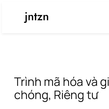
Chuyển
đến
phần
nội
dung
Trình mã hóa và 
chóng, Riêng tư