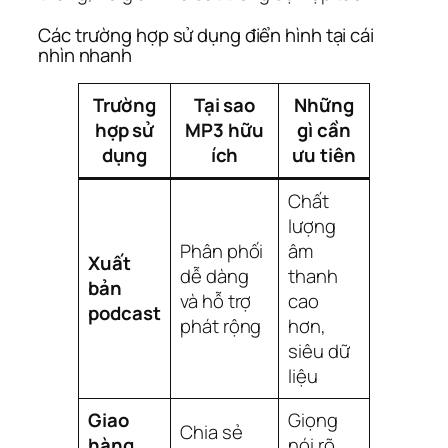
Các trường hợp sử dụng điển hình tại cái
nhìn nhanh
Trường
Tại sao
Những
hợp sử
MP3 hữu
gì cần
dụng
ích
ưu tiên
Chất
lượng
Phân phối
âm
Xuất
dễ dàng
thanh
bản
và hỗ trợ
cao
podcast
phát rộng
hơn,
siêu dữ
liệu
Giao
Giọng
Chia sẻ
hàng
nói rõ