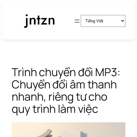
Chuyển
đến
Chọn
phần
một
nội
ngôn
dung
ngữ
Trình chuyển đổi MP3:
Chuyển đổi âm thanh
nhanh, riêng tư cho
quy trình làm việc