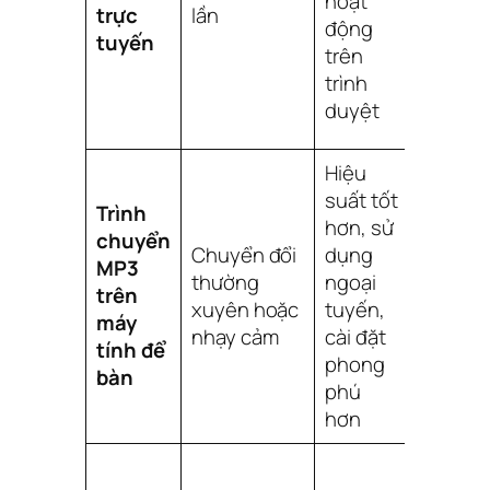
hoạt
trực
lần
tư, ít
động
tuyến
kiểm
trên
soát
trình
nâng
duyệt
cao
Hiệu
suất tốt
Trình
Yêu
hơn, sử
chuyển
cầu cài
Chuyển đổi
dụng
MP3
đặt, có
thường
ngoại
trên
thể có
xuyên hoặc
tuyến,
máy
đường
nhạy cảm
cài đặt
tính để
cong
phong
bàn
học tập
phú
hơn
Giao