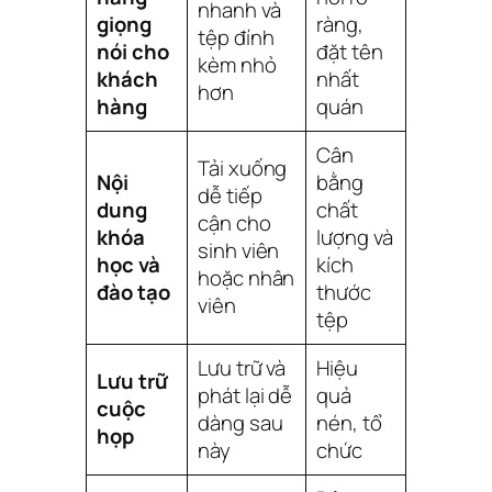
nhanh và
giọng
ràng,
tệp đính
nói cho
đặt tên
kèm nhỏ
khách
nhất
hơn
hàng
quán
Cân
Tải xuống
Nội
bằng
dễ tiếp
dung
chất
cận cho
khóa
lượng và
sinh viên
học và
kích
hoặc nhân
đào tạo
thước
viên
tệp
Lưu trữ và
Hiệu
Lưu trữ
phát lại dễ
quả
cuộc
dàng sau
nén, tổ
họp
này
chức