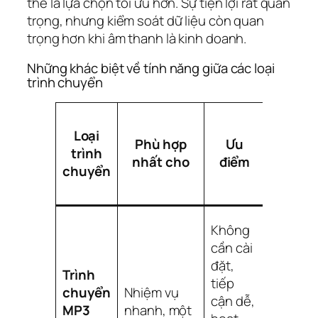
thể là lựa chọn tối ưu hơn. Sự tiện lợi rất quan
trọng, nhưng kiểm soát dữ liệu còn quan
trọng hơn khi âm thanh là kinh doanh.
Những khác biệt về tính năng giữa các loại
trình chuyển
Những
Loại
nhược
Phù hợp
Ưu
trình
điểm /
nhất cho
điểm
chuyển
đánh
đổi
Giới
Không
hạn tải
cần cài
lên, lo
đặt,
Trình
ngại về
tiếp
chuyển
Nhiệm vụ
quyền
cận dễ,
MP3
nhanh, một
riêng