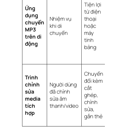
diện
Tiện lợi
Ứng
nhỏ,
từ điện
dụng
công
Nhiệm vụ
thoại
chuyển
suất
khi di
hoặc
MP3
hạn
chuyển
máy
trên di
chế
tính
động
cho
bảng
các tác
vụ lớn
Có thể
Chuyển
Trình
quá
đổi kèm
chỉnh
Người dùng
mức
cắt
sửa
đã chỉnh
cho
ghép,
media
sửa âm
các
chỉnh
tích
thanh/video
chuyển
sửa,
hợp
đổi đơn
gắn thẻ
giản