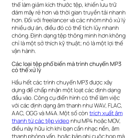
thể làm giảm kích thước tệp, khiến lưu trữ
đám mây rẻ hơn và thời gian truyền tải nhanh
hơn. Đối với freelancer và các nhóm nhỏ xử lý
nhiều dự án, điều đó có thể tích lũy nhanh
chóng. Định dạng tệp thông minh hơn không
chỉ là một sở thích kỹ thuật; nó là một lợi thế
vận hành.
Các loại tệp phổ biến mà trình chuyển MP3
có thể xử lý
Hầu hết các trình chuyển MP3 được xây
dựng để chấp nhận một loạt các định dạng
đầu vào. Công cụ điển hình có thể làm việc
với các định dạng âm thanh như WAV, FLAC,
AAC, OGG và M4A. Một số còn
trích xuất âm
thanh từ các tệp video
như MP4 hoặc MOV,
điều này hữu ích khi bạn cần nhạc nền, âm
thanh phỏng vấn, hoặc bản ghi cuộc họp mà