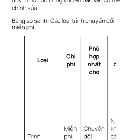
chỉnh sửa.
Bảng so sánh: Các loại trình chuyển đổi
miễn phí
Phù
Chi
hợp
Ưu
Loại
phí
nhất
điểm
cho
G
h
k
Nhanh,
t
Miễn
Chuyển
không
t
Trình
phí,
đổi
cần cài
m