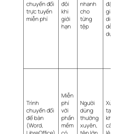
chuyển đổi
đôi
nhanh
đặt,
q
trực tuyến
khi
cho
giao
t
miễn phí
giới
từng
diện
q
hạn
tệp
dễ sử
r
dụng
t
t
p
s
Đ
t
Miễn
t
Trình
phí
Người
Xử lý
t
chuyển đổi
với
dùng
tại chỗ,
đ
để bàn
phần
thường
không
t
(Word,
mềm
xuyên,
cần tải
t
LibreOffice)
có
tệp lớn
lên
b