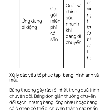
công
g
Quét và
Có
việc
h
chỉnh
gói
ngoài
t
sửa
Ứng dụng
miễn
hiện
ứ
nhanh
di động
phí
trường,
d
khi
có
OCR
t
đang di
sẵn
bằng
h
chuyển
camera
q
tích
r
hợp
t
Xử lý các yếu tố phức tạp: bảng, hình ảnh và
mẫu
Bảng thường gây rắc rối nhất trong quá trình
chuyển đổi. Bảng đơn giản thường chuyển
đổi sạch, nhưng bảng lồng nhau hoặc bảng
có ô ghép có thể bị chuyển thành các phần