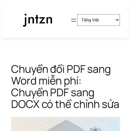
Chuyển
đến
Chọn
phần
một
nội
ngôn
dung
ngữ
Chuyển đổi PDF sang
Word miễn phí:
Chuyển PDF sang
DOCX có thể chỉnh sửa