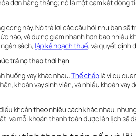
 hóa đơn hàng tháng; nó là một cam kết dòng t
 cong này. Nó trả lời các câu hỏi như bạn sẽ t
c nào, và dư nợ giảm nhanh hơn bao nhiêu kh
n ngân sách,
lập kế hoạch thuế
, và quyết định 
ức trả nợ theo thời hạn
ình huống vay khác nhau.
Thế chấp
là ví dụ que
nhân, khoản vay sinh viên, và nhiều khoản vay
 điều khoản theo nhiều cách khác nhau, nhưng
suất, và mỗi khoản thanh toán được lên lịch sẽ 