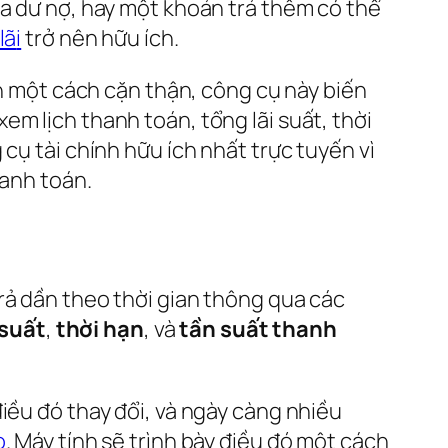
ủa dư nợ, hay một khoản trả thêm có thể
lã
i
trở nên hữu ích.
ền một cách cặn thận, công cụ này biến
m lịch thanh toán, tổng lãi suất, thời
cụ tài chính hữu ích nhất trực tuyến vì
hanh toán.
rả dần theo thời gian thông qua các
 suất
,
thời hạn
, và
tần suất thanh
 điều đó thay đổi, và ngày càng nhiều
o
. Máy tính sẽ trình bày điều đó một cách