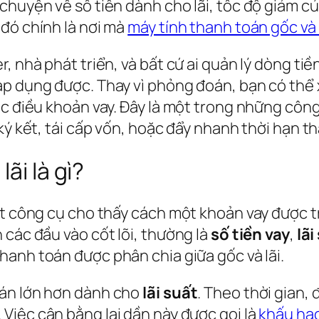
chuyện về số tiền dành cho lãi, tốc độ giảm c
đó chính là nơi mà
máy tính thanh toán gốc và 
, nhà phát triển, và bất cứ ai quản lý dòng ti
p dụng được. Thay vì phỏng đoán, bạn có thể xe
c điều khoản vay. Đây là một trong những công 
ký kết, tái cấp vốn, hoặc đẩy nhanh thời hạn t
ãi là gì?
ột công cụ cho thấy cách một khoản vay được t
 các đầu vào cốt lõi, thường là
số tiền vay
,
lãi
thanh toán được phân chia giữa gốc và lãi.
oán lớn hơn dành cho
lãi suất
. Theo thời gian,
. Việc cân bằng lại dần này được gọi là
khấu ha