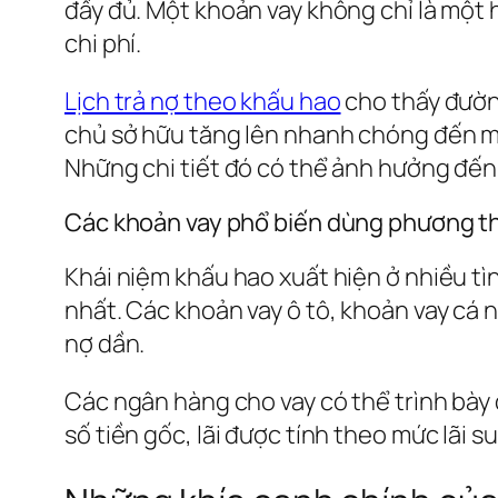
đầy đủ. Một khoản vay không chỉ là một
chi phí.
Lịch trả nợ theo khấu hao
cho thấy đường
chủ sở hữu tăng lên nhanh chóng đến mứ
Những chi tiết đó có thể ảnh hưởng đế
Các khoản vay phổ biến dùng phương th
Khái niệm khấu hao xuất hiện ở nhiều t
nhất. Các khoản vay ô tô, khoản vay cá 
nợ dần.
Các ngân hàng cho vay có thể trình bày
số tiền gốc, lãi được tính theo mức lãi 