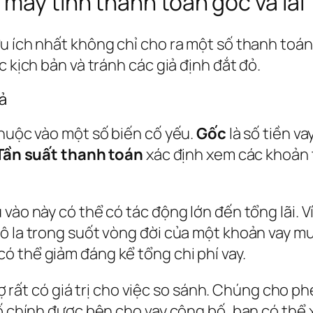
máy tính thanh toán gốc và lãi
ữu ích nhất không chỉ cho ra một số thanh to
c kịch bản và tránh các giả định đắt đỏ.
ả
thuộc vào một số biến cố yếu.
Gốc
là số tiền va
Tần suất thanh toán
xác định xem các khoản t
vào này có thể có tác động lớn đến tổng lãi. V
đô la trong suốt vòng đời của một khoản vay m
ó thể giảm đáng kể tổng chi phí vay.
ả nợ rất có giá trị cho việc so sánh. Chúng cho
số chính được bên cho vay công bố, bạn có thể 