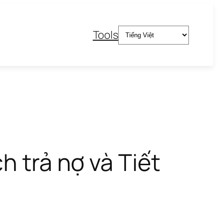
Chọn
Tools
một
ngôn
ngữ
h trả nợ và Tiết