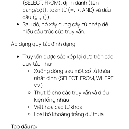
(SELECT, FROM), định danh (tên
bảng/cột), toán tử (=, >, AND) và dấu
câu (;, ,, ()).
Sau đó, nó xây dựng cây cú pháp để
hiểu cấu trúc của truy vấn.
Áp dụng quy tắc định dạng:
Truy vấn được sắp xếp lại dựa trên các
quy tắc như:
Xuống dòng sau một số từ khóa
nhất định (SELECT, FROM, WHERE,
v.v.)
Thụt lề cho các truy vấn và điều
kiện lồng nhau
Viết hoa các từ khóa
Loại bỏ khoảng trắng dư thừa
Tạo đầu ra: