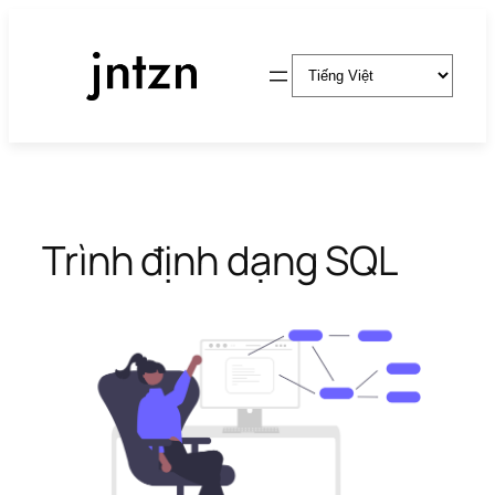
Chuyển
đến
Chọn
phần
một
nội
ngôn
dung
ngữ
Trình định dạng SQL