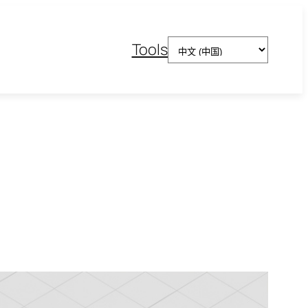
选
Tools
择
语
言