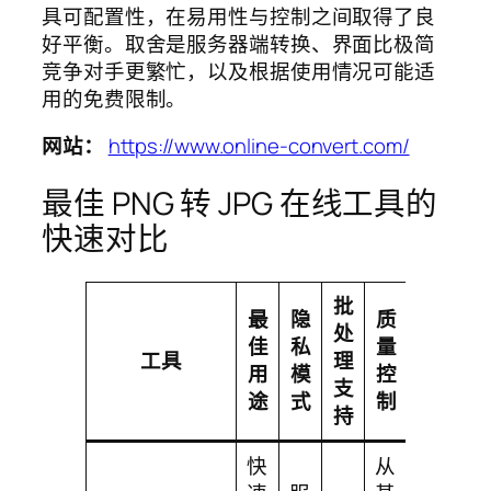
具可配置性，在易用性与控制之间取得了良
好平衡。取舍是服务器端转换、界面比极简
竞争对手更繁忙，以及根据使用情况可能适
用的免费限制。
网站：
https://www.online-convert.com/
最佳 PNG 转 JPG 在线工具的
快速对比
批
最
隐
质
处
易
佳
私
量
工具
理
用
用
模
控
支
性
途
式
制
持
快
从