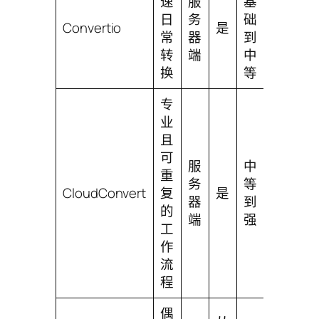
速
服
基
非
日
务
础
常
Convertio
是
常
器
到
易
转
端
中
用
换
等
专
业
且
可
服
中
重
务
等
简
CloudConvert
复
是
器
到
单
的
端
强
工
作
流
程
偶