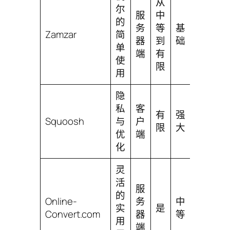
从
尔
服
中
非
的
务
等
基
常
Zamzar
简
器
到
础
易
单
端
有
用
使
限
用
隐
私
客
有
强
中
Squoosh
与
户
限
大
等
优
端
化
灵
活
服
的
Online-
务
中
简
实
是
Convert.com
器
等
单
用
端