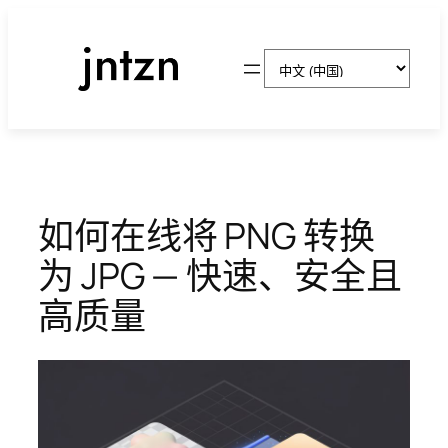
跳
至
选
内
择
容
语
言
如何在线将 PNG 转换
为 JPG — 快速、安全且
高质量