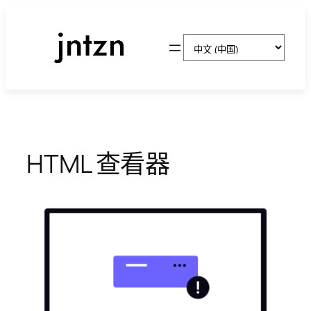
跳
至
选
内
择
容
语
言
HTML 查看器