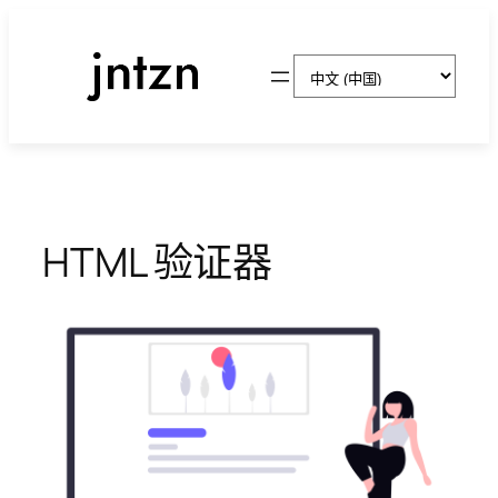
跳
至
选
内
择
容
语
言
HTML 验证器