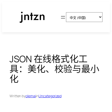
跳
至
选
内
择
容
语
言
JSON 在线格式化工
具：美化、校验与最小
化
Written by
olemai
in
Uncategorized