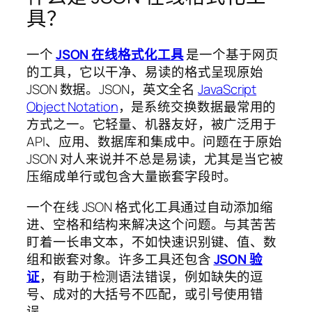
具？
一个
JSON 在线格式化工具
是一个基于网页
的工具，它以干净、易读的格式呈现原始
JSON 数据。JSON，英文全名
JavaScript
Object Notation
，是系统交换数据最常用的
方式之一。它轻量、机器友好，被广泛用于
API、应用、数据库和集成中。问题在于原始
JSON 对人来说并不总是易读，尤其是当它被
压缩成单行或包含大量嵌套字段时。
一个在线 JSON 格式化工具通过自动添加缩
进、空格和结构来解决这个问题。与其苦苦
盯着一长串文本，不如快速识别键、值、数
组和嵌套对象。许多工具还包含
JSON 验
证
，有助于检测语法错误，例如缺失的逗
号、成对的大括号不匹配，或引号使用错
误。