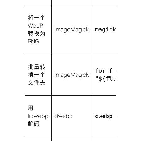
将一个
WebP
ImageMagick
magick input.
转换为
PNG
批量转
for f in *.we
换一个
ImageMagick
"${f%.webp}.p
文件夹
用
libwebp
dwebp
dwebp input.w
解码