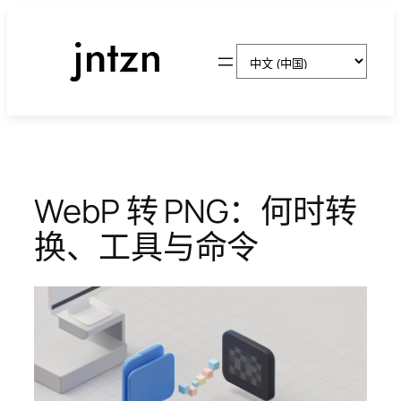
跳
至
选
内
择
容
语
言
WebP 转 PNG：何时转
换、工具与命令