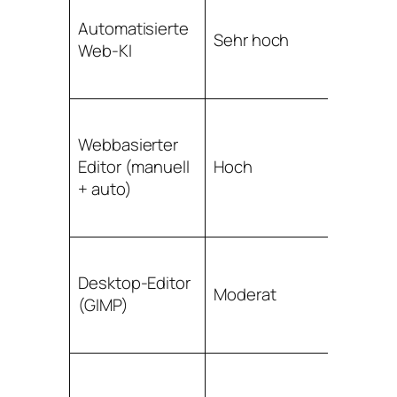
Gut fü
Automatisierte
Sehr hoch
einfa
Web-KI
Motiv
Webbasierter
Sehr g
Editor (manuell
Hoch
Verfei
+ auto)
Desktop-Editor
Profes
Moderat
(GIMP)
zeita