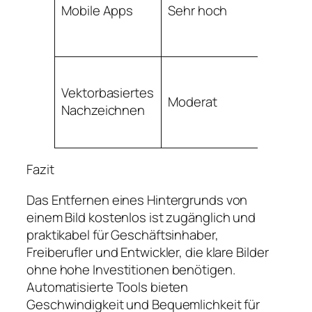
Variier
Mobile Apps
Sehr hoch
gut
Klar be
Vektorbasiertes
Moderat
flache
Nachzeichnen
Grafik
Fazit
Das Entfernen eines Hintergrunds von
einem Bild kostenlos ist zugänglich und
praktikabel für Geschäftsinhaber,
Freiberufler und Entwickler, die klare Bilder
ohne hohe Investitionen benötigen.
Automatisierte Tools bieten
Geschwindigkeit und Bequemlichkeit für