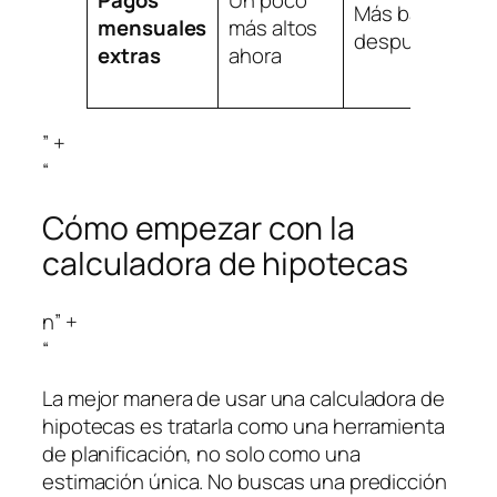
Pagos
Un poco
e
Más bajos
mensuales
más altos
r
después
extras
ahora
i
l
” +
“
Cómo empezar con la
calculadora de hipotecas
n” +
“
La mejor manera de usar una calculadora de
hipotecas es tratarla como una herramienta
de planificación, no solo como una
estimación única. No buscas una predicción