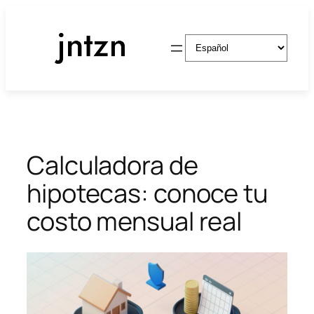
Saltar
al
Elegir
contenido
un
idioma
Calculadora de
hipotecas: conoce tu
costo mensual real