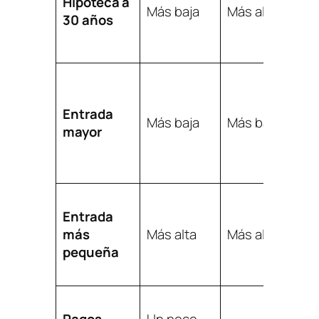
Hipoteca a
Más baja
Más alta
fl
30 años
m
fl
C
c
Entrada
f
Más baja
Más baja
mayor
q
c
e
C
Entrada
q
más
Más alta
Más alta
c
pequeña
c
e
C