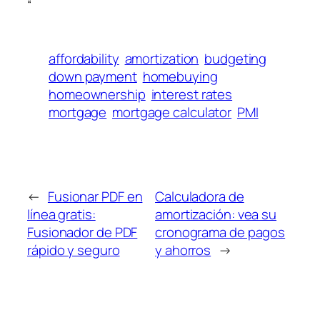
“
affordability
amortization
budgeting
down payment
homebuying
homeownership
interest rates
mortgage
mortgage calculator
PMI
←
Fusionar PDF en
Calculadora de
línea gratis:
amortización: vea su
Fusionador de PDF
cronograma de pagos
rápido y seguro
y ahorros
→