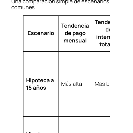
Una comparación simple de escenarios
comunes
Tendencia
Tendencia
de
Escenario
de pago
intereses
mensual
totales
C
q
s
Hipoteca a
r
Más alta
Más baja
15 años
p
m
m
a
C
q